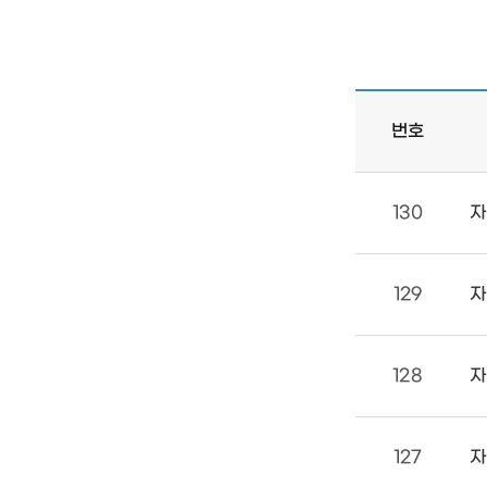
고
조종사
등록원부발급/열람
자동차등록증 재교부
번호
130
자
129
자
128
자
127
자