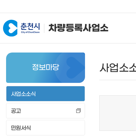
차량등록사업소
사업소소개
자동차등록
건설
사업소
정보마당
인사말
신규등록
신규등
전화번호
이전등록
등록사
위치안내
변경등록
등록이
사업소소식
임시운행
등록말
공고
등록말소
저당권
저당권설정등록
등록검
민원서식
자가용화물자동차 사용신
제증명