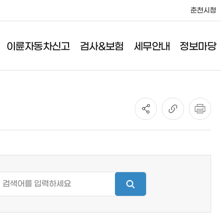
춘천시청
이륜자동차신고
검사&보험
세무안내
정보마당
세무안내
정보마당
취득세/등록면허세
사업소소식
취등록세/공채매입비율
공고
취득세 감면
민원서식
등록비용 산출방법