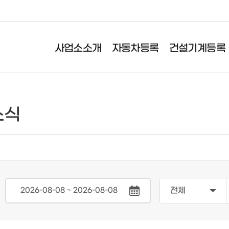
사업소소개
자동차등록
건설기계등록
기계등록
이륜자동차신고
검사&보험
소식
록
이륜자동차신고
자동차정기검사
항변경
이륜자동차 정기검사
자동차의무보험
전
소
등록/말소
사증 재교부