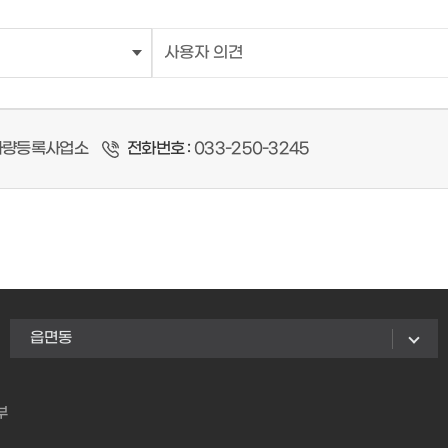
량등록사업소
전화번호 :
033-250-3245
읍면동
부