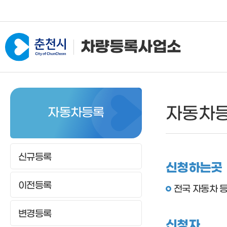
차량등록사업소
사업소소개
자동차등록
건설
자동차등
자동차등록
인사말
신규등록
신규등
전화번호
이전등록
등록사
위치안내
변경등록
등록이
신규등록
신청하는곳
임시운행
등록말
이전등록
등록말소
저당권
전국 자동차 등
저당권설정등록
등록검
변경등록
자가용화물자동차 사용신
제증명
신청자