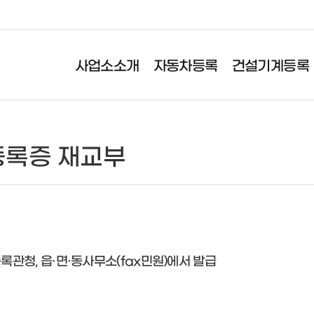
사업소소개
자동차등록
건설기계등록
기계등록
이륜자동차신고
검사&보험
록증 재교부
록
이륜자동차신고
자동차정기검사
항변경
이륜자동차 정기검사
자동차의무보험
전
소
등록/말소
록관청, 읍·면·동사무소(fax민원)에서 발급
사증 재교부