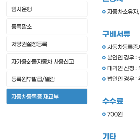
고
조종사
임시운행
자동차소유자,
등록원부발급/열람
자동차등록증 재교부
등록말소
구비서류
저당권설정등록
자동차등록증
본인인 경우 :
자가용화물자동차 사용신고
대리인 신청 :
법인인 경우 :
등록원부발급/열람
자동차등록증 재교부
수수료
700원
기타