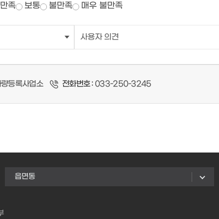
만족
보통
불만족
매우 불만족
량등록사업소
전화번호 :
033-250-3245
읍면동
부