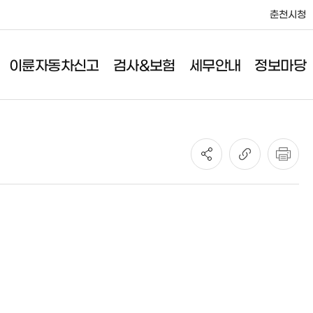
춘천시청
이륜자동차신고
검사&보험
세무안내
정보마당
세무안내
정보마당
취득세/등록면허세
사업소소식
취등록세/공채매입비율
공고
취득세 감면
민원서식
등록비용 산출방법