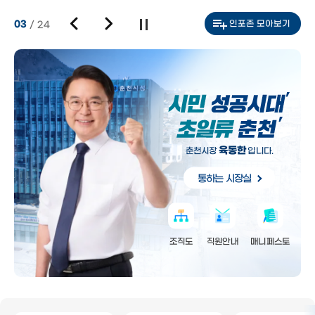
인포존 모아보기
03
/
24
육동한
춘천시장
입니다.
통하는 시장실
조직도
직원안내
매니페스토