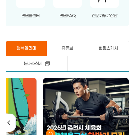
민원콜센터
민원FAQ
전문가무료상담
행복알리미
유튜브
현장스케치
봄내소식지