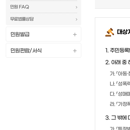
민원 FAQ
무료법률상담
대상자
민원발급
1. 주민등
민원편람/서식
2. 아래 
가. 「아
나. 「성
다. 「성
라. 「가
3. 그 밖
가. 「특