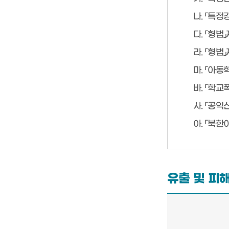
나. 「특
다. 「형
라. 「형법
마. 「아
바. 「학
사. 「공
아. 「북
유출 및 피