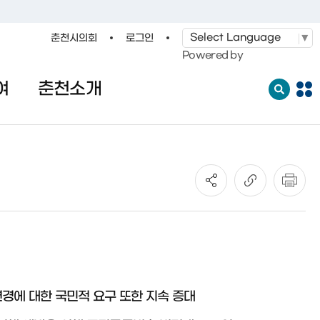
춘천시의회
로그인
·레저
교통
관광
춘천시청
Powered by
여
춘천소개
전
체
메
뉴
열
기
경에 대한 국민적 요구 또한 지속 증대