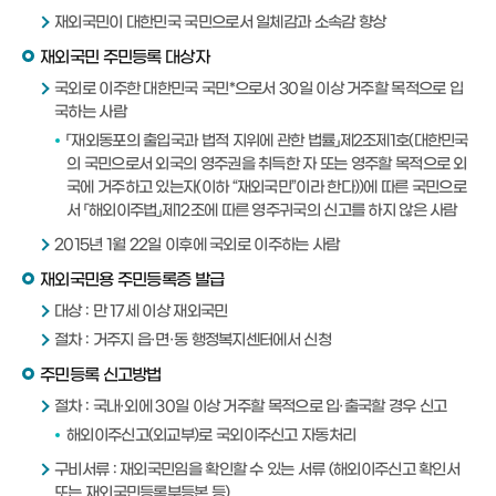
재외국민이 대한민국 국민으로서 일체감과 소속감 향상
재외국민 주민등록 대상자
국외로 이주한 대한민국 국민*으로서 30일 이상 거주할 목적으로 입
국하는 사람
「재외동포의 출입국과 법적 지위에 관한 법률」제2조제1호(대한민국
의 국민으로서 외국의 영주권을 취득한 자 또는 영주할 목적으로 외
국에 거주하고 있는자(이하 “재외국민”이라 한다))에 따른 국민으로
서 「해외이주법」제12조에 따른 영주귀국의 신고를 하지 않은 사람
2015년 1월 22일 이후에 국외로 이주하는 사람
재외국민용 주민등록증 발급
대상 : 만 17세 이상 재외국민
절차 : 거주지 읍·면·동 행정복지센터에서 신청
주민등록 신고방법
절차 : 국내·외에 30일 이상 거주할 목적으로 입·출국할 경우 신고
해외이주신고(외교부)로 국외이주신고 자동처리
구비서류 : 재외국민임을 확인할 수 있는 서류 (해외이주신고 확인서
또는 재외국민등록부등본 등)