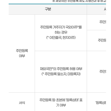
※ 재외국민 주민등록 제도 시행전과 후 비교
구분
시행 
공
주민등록
원
주민등록 거주자가 국외이주*를
현
하는 경우
황
(* 이민출국, 현지이주)
안
주민등록
내
주민등록
여부
재외국민*의 주민등록 허용 여부
주민등록
(* 주민등록 말소자, 미등록자)
주민등록 등·초본에 ‘등록상태’ 표
서식
‘등록상태’ 
기 여부