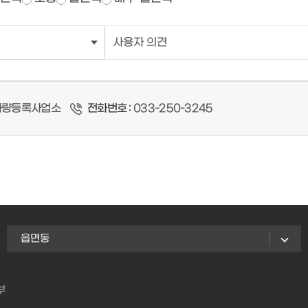
량등록사업소
전화번호 :
033-250-3245
읍면동
부