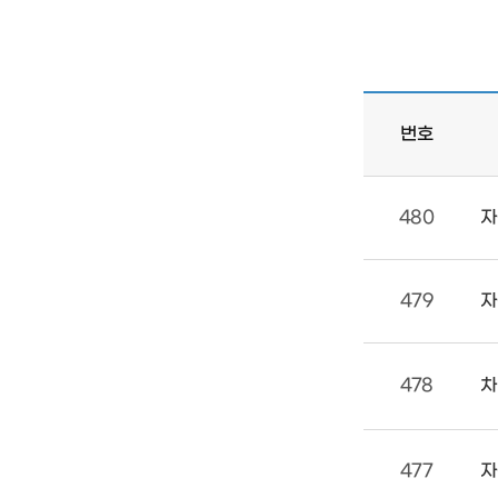
고
조종사
등록원부발급/열람
자동차등록증 재교부
번호
480
자
479
자
478
차
477
자