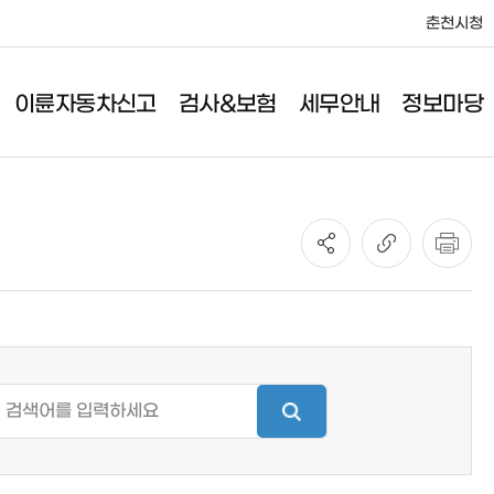
춘천시청
이륜자동차신고
검사&보험
세무안내
정보마당
세무안내
정보마당
취득세/등록면허세
사업소소식
취등록세/공채매입비율
공고
취득세 감면
민원서식
등록비용 산출방법