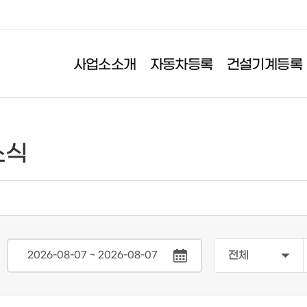
사업소소개
자동차등록
건설기계등록
기계등록
이륜자동차신고
검사&보험
소식
록
이륜자동차신고
자동차정기검사
항변경
이륜자동차 정기검사
자동차의무보험
전
소
등록/말소
사증 재교부