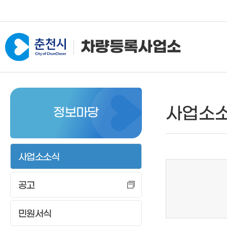
차량등록사업소
사업소소개
자동차등록
건설
사업소
정보마당
인사말
신규등록
신규등
전화번호
이전등록
등록사
위치안내
변경등록
등록이
사업소소식
임시운행
등록말
공고
등록말소
저당권
저당권설정등록
등록검
민원서식
자가용화물자동차 사용신
제증명