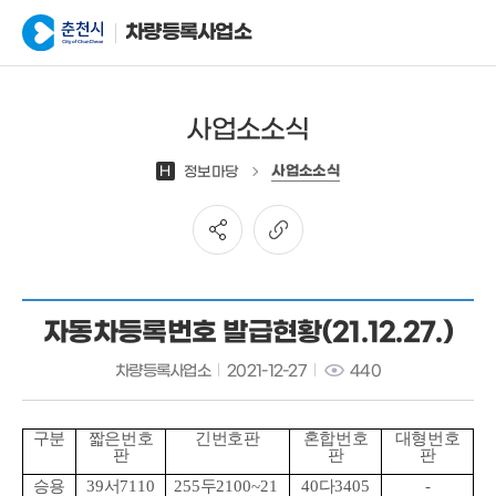
차량등록사업소
사업소소식
사업소소식
H
정보마당
자동차등록번호 발급현황(21.12.27.)
차량등록사업소
2021-12-27
440
구분
짧은번호
긴번호판
혼합번호
대형번호
판
판
판
승용
39
서
7110
255
두
2100~21
40
다
3405
-