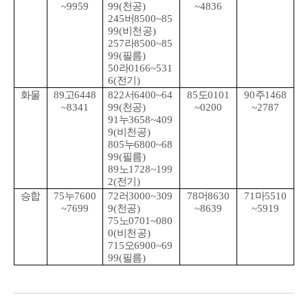
~9959
99(
천공
)
~4836
245
버
8500~85
99(
비천공
)
257
라
8500~85
99(
필름
)
50
라
0166~531
6(
전기
)
화물
89
고
6448
822
서
6400~64
85
도
0101
90
주
1468
~8341
99(
천공
)
~0200
~2787
91
누
3658~409
9(
비천공
)
805
누
6800~68
99(
필름
)
89
노
1728~199
2(
전기
)
승합
75
누
7600
72
러
3000~309
78
머
8630
71
마
5510
~7699
9(
천공
)
~8639
~5919
75
노
0701~080
0(
비천공
)
715
오
6900~69
99(
필름
)