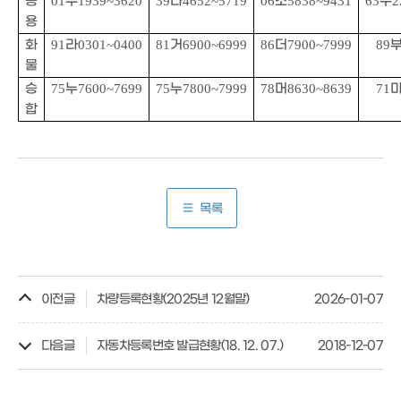
승
01
누
1939~3620
39
나
4652~5719
06
소
5838~9431
63
구
2
용
화
91
라
0301~0400
81
거
6900~6999
86
더
7900~7999
89
물
승
75
누
7600~7699
75
누
7800~7999
78
머
8630~8639
71
합
목록
이전글
차량등록현황(2025년 12월말)
2026-01-07
다음글
자동차등록번호 발급현황(18. 12. 07.)
2018-12-07