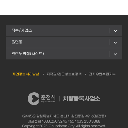
직속/사업소
읍면동
관련누리집(사이트)
개인정보처리방침
저작권/접근성보호정책
전자우편수집거부
차량등록사업소
(24456) 강원특별자치도 춘천시 칠전동길 49-6(칠전동)
대표전화 : 033.250.3245 팩스 : 033.250.3388
Copyright 2022. Chuncheon City. All rights reserved.