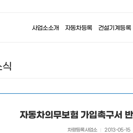
사업소소개
자동차등록
건설기계등록
기계등록
이륜자동차신고
검사&보험
소식
록
이륜자동차신고
자동차정기검사
항변경
이륜자동차 정기검사
자동차의무보험
전
소
등록/말소
자동차의무보험 가입촉구서 반
사증 재교부
차량등록사업소
2013-05-15