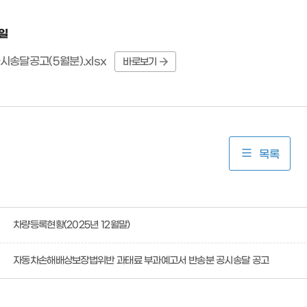
일
송달공고(5월분).xlsx
바로보기
목록
차량등록현황(2025년 12월말)
자동차손해배상보장법위반 과태료 부과예고서 반송분 공시송달 공고