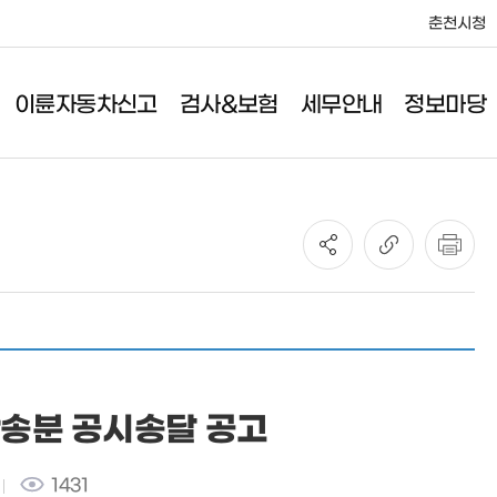
춘천시청
이륜자동차신고
검사&보험
세무안내
정보마당
세무안내
정보마당
취득세/등록면허세
사업소소식
취등록세/공채매입비율
공고
취득세 감면
민원서식
등록비용 산출방법
송분 공시송달 공고
1431