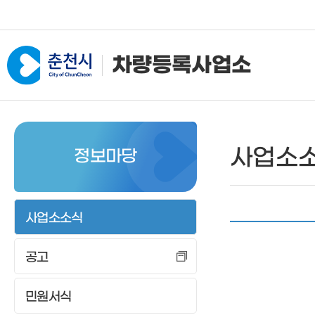
차량등록사업소
사업소소개
자동차등록
건설
사업소
정보마당
인사말
신규등록
신규등
전화번호
이전등록
등록사
위치안내
변경등록
등록이
사업소소식
임시운행
등록말
공고
등록말소
저당권
저당권설정등록
등록검
민원서식
자가용화물자동차 사용신
제증명