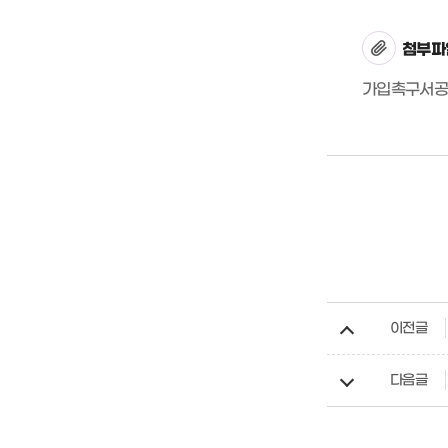
첨부파
가입촉구서공시
이전글
다음글