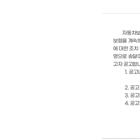
고
조종사
등록원부발급/열람
자동차등록증 재교부
자동차보유자
보험을 계속하
에 대한 조치
명으로 송달이
고자 공고합니
1. 공고내
('13년
2. 공고기간: 
3. 공고대상
4. 공고방