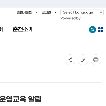
춘천시의회
로그인
·레저
교통
관광
춘천시청
Powered by
여
춘천소개
전
체
메
뉴
열
기
 운영교육 알림