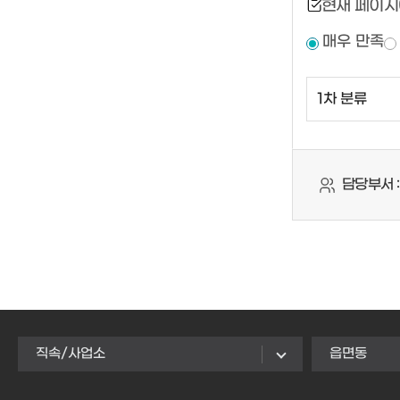
현재 페이지
매우 만족
담당부서 :
직속/사업소
읍면동