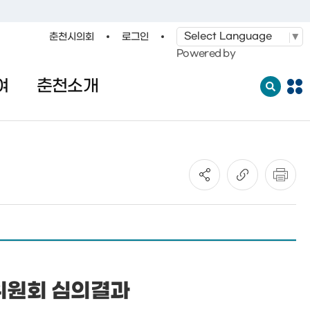
춘천시의회
로그인
·레저
교통
관광
춘천시청
Powered by
여
춘천소개
전
체
메
뉴
열
기
위원회 심의결과