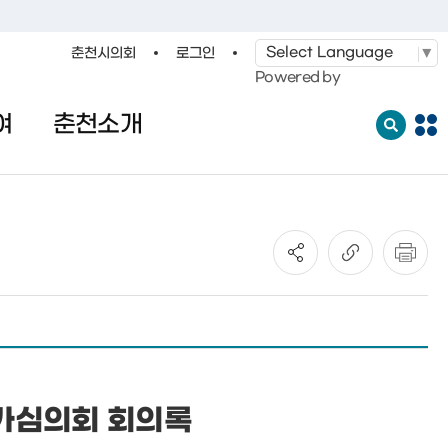
춘천시의회
로그인
·레저
교통
관광
춘천시청
Powered by
여
춘천소개
전
체
메
뉴
열
기
평가심의회 회의록