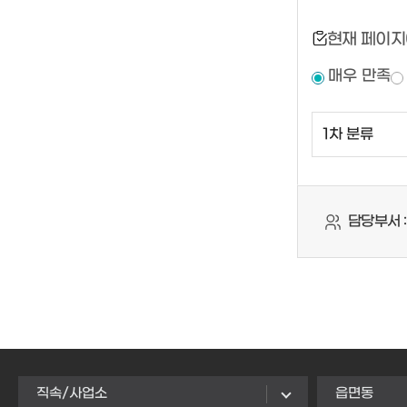
현재 페이지
매우 만족
담당부서 :
직속/사업소
읍면동