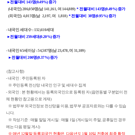
▸
전월대비
143
명
(0.49%)
증가
(
내국인
) 286,050
명
(
남
141,161,
여
144,889)
*
전월대비
143
명
(0.49%)
증가
(
외국인
) 4,015
명
(
남
2,197,
여
1,818)
*
전월대비
38
명
(0.95%)
증가
-
내국인 세대수
: 132,610
세대
▸
전월대비
259
세대
(0.20%)
증가
-
내국인
65
세이상
: 54,587
명
(
남
23,478,
여
31,109)
▸
전월대비
200
명
(0.37%)
증가
(
참고사항
)
-
내국인
:
주민등록된 자
※
주민등록 전산망 내국인 인구 및 세대수 집계
-
외국인
:
본 현황에서는 등록외국인으로 등록된 자
(
읍면동별 구분없이 전
체 현황만 참고용으로
게재
)
※
법무부 외국인정보 전산망을 이용
,
법무부 공표자료와는 다를 수 있습
니다
.
※
작성기준
:
매월 말일 게시일
:
매월
1
일
(
게시일이 주말
,
공휴일인 경우
에는 다음 평일 게시
)
※
매년
12
월말 등록외국인 현황은
다음년도
1
월
10
일 전후에 최종 확정