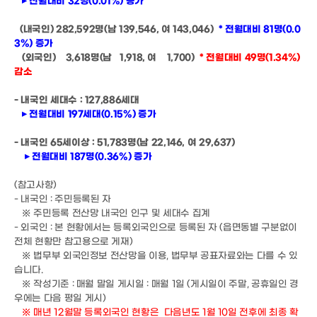
▸ 전월대비 32명(0.01%
) 증가
(내국인) 282,592명(남 139,546, 여 143,046)
* 전월대비 81명(0.0
3%) 증가
(외국인) 3,618명(남 1,918, 여 1,700)
* 전월대비 49명(1.34%)
감소
- 내국인 세대수 : 127,886세대
▸ 전월대비 197세대(0.15%) 증가
- 내국인 65세이상 : 51,783명(남 22,146, 여 29,637)
▸ 전월대비 187명(0.36%) 증가
(참
고사항)
- 내국인 : 주민등록된 자
※ 주민등록 전산망 내국인 인구 및 세대수 집계
- 외국인 : 본 현황에서는 등록외국인으로 등록된 자 (읍면동별 구분없이
전체 현황만 참고용으로 게재)
※ 법무부 외국인정보 전산망을 이용, 법무부 공표자료와는 다를 수 있
습니다.
※ 작성기준 : 매월 말일 게시일 : 매월 1일 (게시일이 주말, 공휴일인 경
우에는 다음 평일 게
시)
※ 매년 12월말 등록외국인 현황은 다음년도 1월 10일 전후에 최종 확