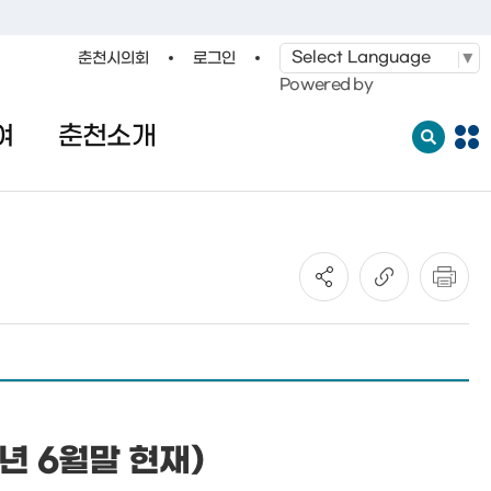
춘천시의회
로그인
·레저
교통
관광
춘천시청
Powered by
여
춘천소개
전
체
메
뉴
열
기
년 6월말 현재)