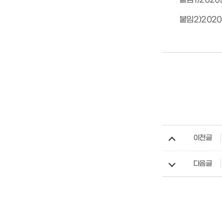
붙임2)202
이전글
다음글