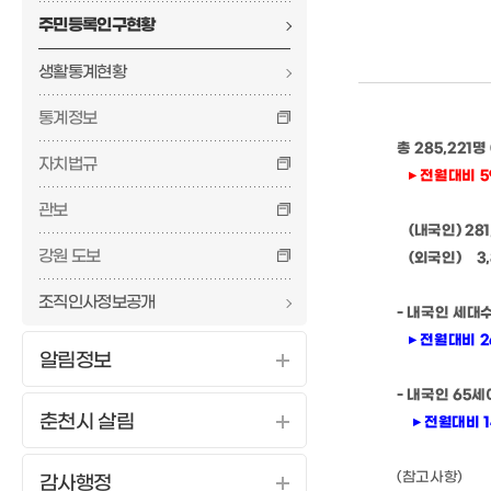
주민등록인구현황
생활통계현황
통계정보
총 285,221명 
자치법규
▸ 전월대비 5
관보
(내국인) 281
강원 도보
(외국인) 3,8
조직인사정보공개
- 내국인 세대수
▸ 전월대비 2
알림정보
- 내국인 65세이상
춘천시 살림
▸ 전월대비 14
(참
고사항)
감사행정