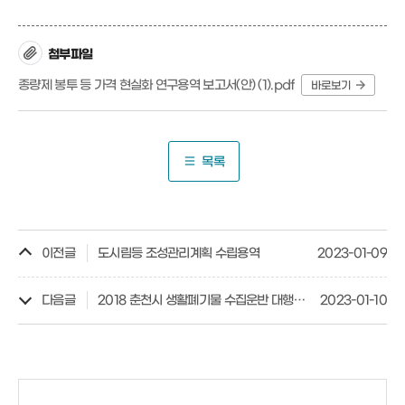
첨부파일
종량제 봉투 등 가격 현실화 연구용역 보고서(안) (1).pdf
바로보기
목록
이전글
도시림등 조성관리계획 수립용역
2023-01-09
다음글
2018 춘천시 생활폐기물 수집운반 대행비용 산정 연구용역
2023-01-10