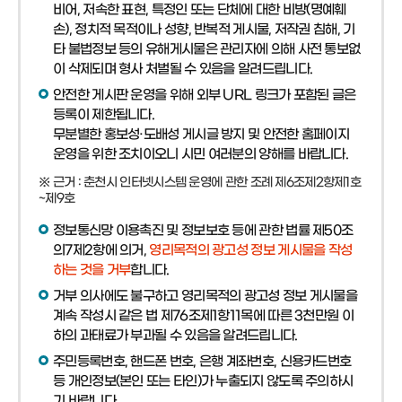
비어, 저속한 표현, 특정인 또는 단체에 대한 비방(명예훼
손), 정치적 목적이나 성향, 반복적 게시물, 저작권 침해, 기
타 불법정보 등의 유해게시물은 관리자에 의해 사전 통보없
이 삭제되며 형사 처벌될 수 있음을 알려드립니다.
안전한 게시판 운영을 위해 외부 URL 링크가 포함된 글은
등록이 제한됩니다.
무분별한 홍보성·도배성 게시글 방지 및 안전한 홈페이지
운영을 위한 조치이오니 시민 여러분의 양해를 바랍니다.
※ 근거 : 춘천시 인터넷시스템 운영에 관한 조례 제6조제2항제1호
~제9호
정보통신망 이용촉진 및 정보보호 등에 관한 법률 제50조
의7제2항에 의거,
영리목적의 광고성 정보 게시물을 작성
하는 것을 거부
합니다.
거부 의사에도 불구하고 영리목적의 광고성 정보 게시물을
계속 작성시 같은 법 제76조제1항11목에 따른 3천만원 이
하의 과태료가 부과될 수 있음을 알려드립니다.
주민등록번호, 핸드폰 번호, 은행 계좌번호, 신용카드번호
등 개인정보(본인 또는 타인)가 누출되지 않도록 주의하시
기 바랍니다.