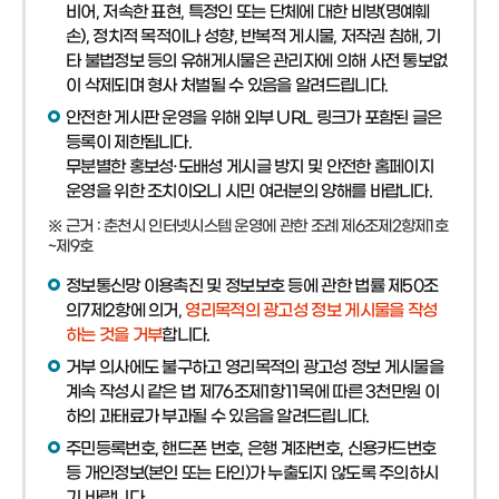
비어, 저속한 표현, 특정인 또는 단체에 대한 비방(명예훼
손), 정치적 목적이나 성향, 반복적 게시물, 저작권 침해, 기
타 불법정보 등의 유해게시물은 관리자에 의해 사전 통보없
이 삭제되며 형사 처벌될 수 있음을 알려드립니다.
안전한 게시판 운영을 위해 외부 URL 링크가 포함된 글은
등록이 제한됩니다.
무분별한 홍보성·도배성 게시글 방지 및 안전한 홈페이지
운영을 위한 조치이오니 시민 여러분의 양해를 바랍니다.
※ 근거 : 춘천시 인터넷시스템 운영에 관한 조례 제6조제2항제1호
~제9호
정보통신망 이용촉진 및 정보보호 등에 관한 법률 제50조
의7제2항에 의거,
영리목적의 광고성 정보 게시물을 작성
하는 것을 거부
합니다.
거부 의사에도 불구하고 영리목적의 광고성 정보 게시물을
계속 작성시 같은 법 제76조제1항11목에 따른 3천만원 이
하의 과태료가 부과될 수 있음을 알려드립니다.
주민등록번호, 핸드폰 번호, 은행 계좌번호, 신용카드번호
등 개인정보(본인 또는 타인)가 누출되지 않도록 주의하시
기 바랍니다.