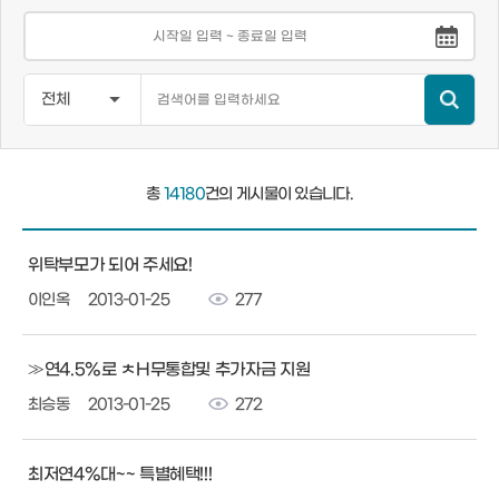
총
14180
건의 게시물이 있습니다.
위탁부모가 되어 주세요!
이인옥
2013-01-25
277
≫연4.5%로 ㅊH무통합및 추가자금 지원
최승동
2013-01-25
272
최저연4%대~~ 특별혜택!!!