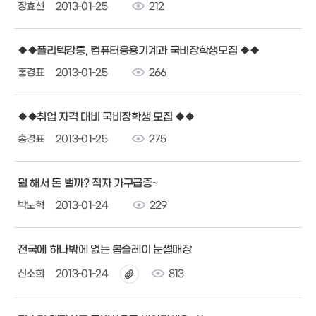
장효선
2013-01-25
212
◆◆폴리텍강릉, 컴퓨터응용기계과 국비장학생모집 ◆◆
홍경표
2013-01-25
266
◆◆취업 자격 대비 국비장학생 모집 ◆◆
홍경표
2013-01-25
275
뭘 해서 돈 벌까? 적자 가구급증~
박노혁
2013-01-24
229
전국에 하나밖에 없는 봅슬레이 눈썰매장
신소희
2013-01-24
813