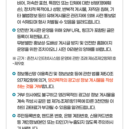
비어, 저속한 표현, 특정인 또는 단체에 대한 비방(명예훼
손), 정치적 목적이나 성향, 반복적 게시물, 저작권 침해, 기
타 불법정보 등의 유해게시물은 관리자에 의해 사전 통보없
이 삭제되며 형사 처벌될 수 있음을 알려드립니다.
안전한 게시판 운영을 위해 외부 URL 링크가 포함된 글은
등록이 제한됩니다.
무분별한 홍보성·도배성 게시글 방지 및 안전한 홈페이지
운영을 위한 조치이오니 시민 여러분의 양해를 바랍니다.
※ 근거 : 춘천시 인터넷시스템 운영에 관한 조례 제6조제2항제1호
~제9호
정보통신망 이용촉진 및 정보보호 등에 관한 법률 제50조
의7제2항에 의거,
영리목적의 광고성 정보 게시물을 작성
하는 것을 거부
합니다.
거부 의사에도 불구하고 영리목적의 광고성 정보 게시물을
계속 작성시 같은 법 제76조제1항11목에 따른 3천만원 이
하의 과태료가 부과될 수 있음을 알려드립니다.
주민등록번호, 핸드폰 번호, 은행 계좌번호, 신용카드번호
등 개인정보(본인 또는 타인)가 누출되지 않도록 주의하시
기 바랍니다.