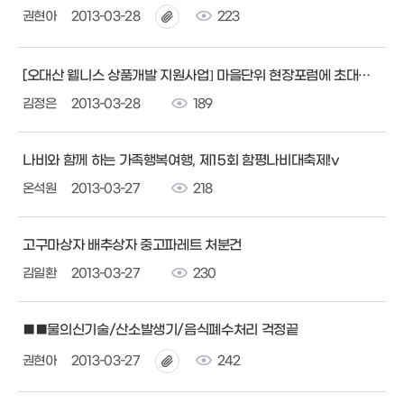
권현아
2013-03-28
223
[오대산 웰니스 상품개발 지원사업] 마을단위 현장포럼에 초대합니다.
김정은
2013-03-28
189
나비와 함께 하는 가족행복여행, 제15회 함평나비대축제!v
온석원
2013-03-27
218
고구마상자 배추상자 중고파레트 처분건
김일환
2013-03-27
230
■■물의신기술/산소발생기/음식폐수처리 걱정끝
권현아
2013-03-27
242