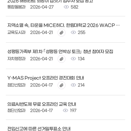
2026 해비타트 희망이 집짓기 입주자 모집 공고
통합돌봄과
2026-04-27
582
지역소멸 속, 타운을 MICE하다. 한림대학교 2026 WACP 포럼 개최 안내(04.30)
교육도시과
2026-04-21
255
성평등가족부 제1차 ｢성평등 언박싱 토크｣ 청년 참여자 모집
자치행정과
2026-04-21
134
Y-MAS Project 오프라인 경진대회 안내
첨단산업과
2026-04-17
214
의료AI반도체 무료 오프라인 교육 안내
첨단산업과
2026-04-17
197
전입신고에 따른 선거일투표소 안내