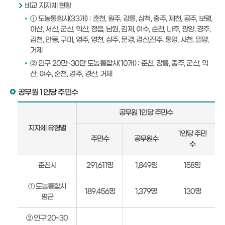
비교 지자체 현황
① 도농통합시(33개) : 춘천, 원주, 강릉, 삼척, 충주, 제천, 공주, 보령,
아산, 서산, 군산, 익산, 정읍, 남원, 김제, 여수, 순천, 나주, 광양, 경주,
김천, 안동, 구미, 영주, 영천, 상주, 문경, 경산,진주, 통영, 사천, 밀양,
거제
② 인구 20만~30만 도농통합시(10개) : 춘천, 강릉, 충주, 군산, 익
산, 여수, 순천, 경주, 경산, 거제
공무원 1인당 주민수
공
공무원 1인당 주민수
무
지자체 유형별
원
1인당 주민
주민수
공무원수
1
수
인
당
춘천시
291,611명
1,849명
158명
주
민
① 도농통합시
189,456명
1,379명
130명
수
평균
안
내
② 인구 20~30