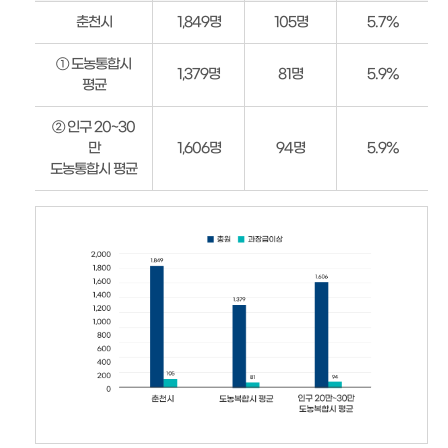
상
춘천시
1,849명
105명
5.7%
위
직
① 도농통합시
1,379명
81명
5.9%
비
평균
율
안
② 인구 20~30
내
만
1,606명
94명
5.9%
도농통합시 평균