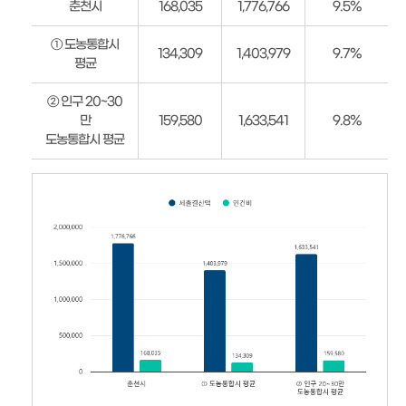
춘천시
168,035
1,776,766
9.5%
인
건
① 도농통합시
134,309
1,403,979
9.7%
비
평균
운
영
② 인구 20~30
비
만
159,580
1,633,541
9.8%
율
도농통합시 평균
안
내