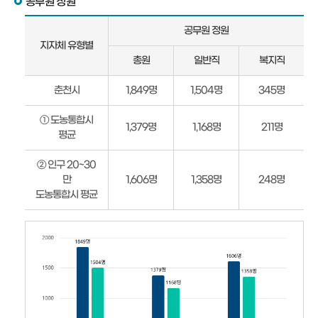
공무원 정원
지
공무원 정원
자
지자체 유형별
체
총원
일반직
복지직
유
형
춘천시
1,849명
1,504명
345명
별
공
① 도농통합시
1,379명
1,168명
211명
무
평균
원
정
② 인구 20~30
원
만
1,606명
1,358명
248명
안
도농통합시 평균
내