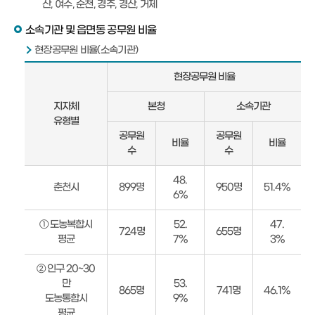
산, 여수, 순천, 경주, 경산, 거제
소속기관 및 읍면동 공무원 비율
현장공무원 비율(소속기관)
현
현장공무원 비율
장
공
지자체
본청
소속기관
무
유형별
원
공무원
공무원
비율
비율
비
수
수
율
(소
48.
춘천시
899명
950명
51.4%
속
6%
기
관)
① 도농복합시
52.
47.
724명
655명
안
평균
7%
3%
내
② 인구 20~30
만
53.
865명
741명
46.1%
도농통합시
9%
평균