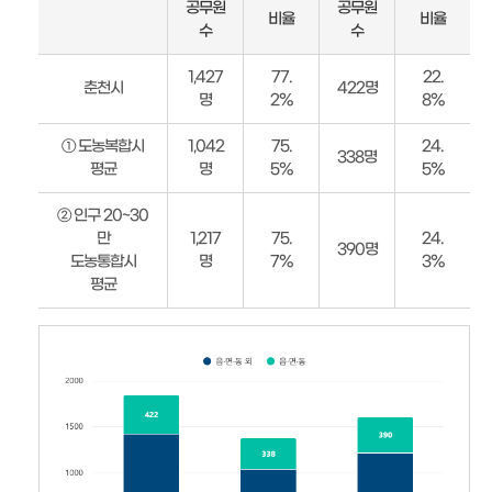
공무원
공무원
비율
비율
비
수
수
율
(읍
1,427
77.
22.
춘천시
422명
·
명
2%
8%
면
·
① 도농복합시
1,042
75.
24.
338명
동)
평균
명
5%
5%
안
내
② 인구 20~30
만
1,217
75.
24.
390명
도농통합시
명
7%
3%
평균