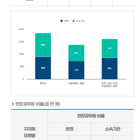
현장공무원 비율(읍·면·동)
현
현장공무원 비율
장
공
지자체
본청
소속기관
무
유형별
원