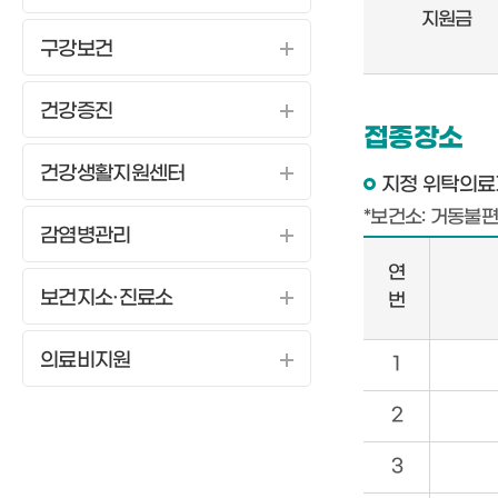
종
지원금
백
구강보건
신
관
건강증진
련
접종장소
정
건강생활지원센터
지정 위탁의료
보
*보건소: 거동불
감염병관리
연
보건지소·진료소
번
대
의료비지원
1
상
포
2
진
예
3
방