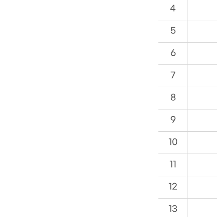
4
접
종
5
지
정
6
위
탁
7
의
료
8
기
관
9
10
11
12
13