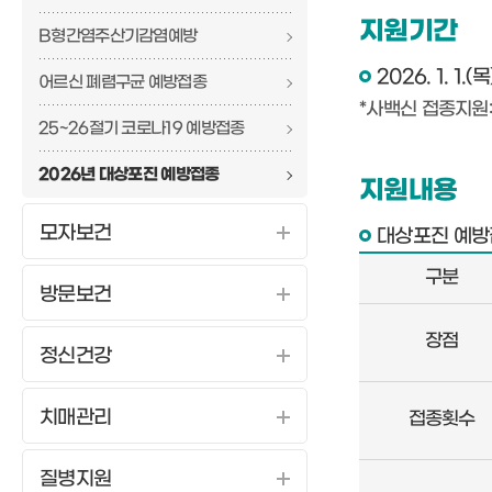
지원기간
B형간염주산기감염예방
2026. 1. 1.(목
어르신 폐렴구균 예방접종
*사백신 접종지원: 3. 
25~26절기 코로나19 예방접종
2026년 대상포진 예방접종
지원내용
모자보건
대상포진 예방접
구분
방문보건
대
장점
상
정신건강
포
진
치매관리
접종횟수
예
방
질병지원
접