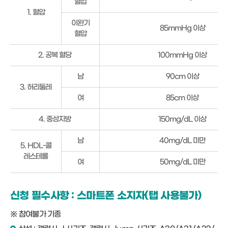
혈압
위
1. 혈압
험
이완기
85mmHg 이상
요
혈압
인
과
2. 공복 혈당
100mmHg 이상
판
정
남
90cm 이상
수
3. 허리둘레
치
여
85cm 이상
에
관
4. 중성지방
150mg/dL 이상
한
표
남
40mg/dL 미만
5. HDL-콜
입
레스테롤
니
여
50mg/dL 미만
다.
신청 필수사항 : 스마트폰 소지자(탭 사용불가)
※ 참여불가 기종