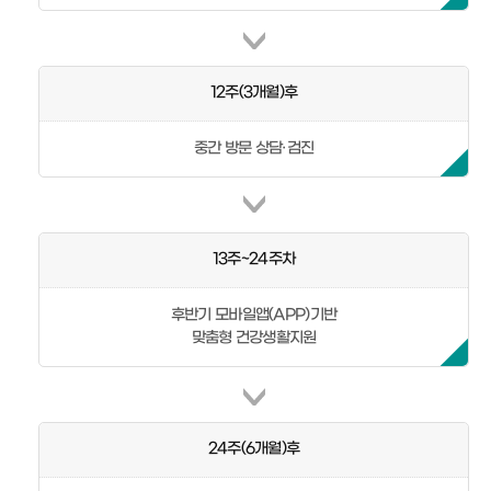
12주(3개월)후
중간 방문 상담·검진
13주~24주차
후반기 모바일앱(APP)기반
맞춤형 건강생활지원
24주(6개월)후