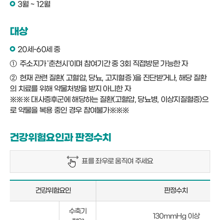
3월 ~ 12월
대상
20세-60세 중
① 주소지가 '춘천시'이며 참여기간 중 3회 직접방문 가능한 자
② 현재 관련 질환( 고혈압, 당뇨, 고지혈증 )을 진단받거나, 해당 질환
의 치료를 위해 약물처방을 받지 아니한 자
※※※ 대사증후군에 해당하는 질환(고혈압, 당뇨병, 이상지질혈증)으
로 약물을 복용 중인 경우 참여불가※※※
건강위험요인과 판정수치
표를 좌우로 움직여 주세요
건강위험요인
판정수치
건
수축기
130mmHg 이상
강