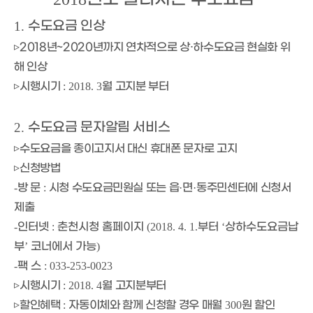
수도요금 인상
1.
▹
2018년~2020년까지 연차적으로 상·하수도요금 현실화 위
해 인상
▹
시행시기
월 고지분 부터
: 2018. 3
수도요금 문자알림 서비스
2.
▹
수도요금을 종이고지서 대신 휴대폰 문자로 고지
▹
신청방법
방 문
시청 수도요금민원실 또는 읍
면
동주민센터에 신청서
-
:
·
·
제출
인터넷
춘천시청 홈페이지
부터
상하수도요금납
-
:
(2018. 4. 1.
‘
부
코너에서 가능
’
)
팩 스
-
: 033-253-0023
▹
시행시기
월 고지분부터
: 2018. 4
▹
할인혜택
자동이체와 함께 신청할 경우 매월
원 할인
:
300