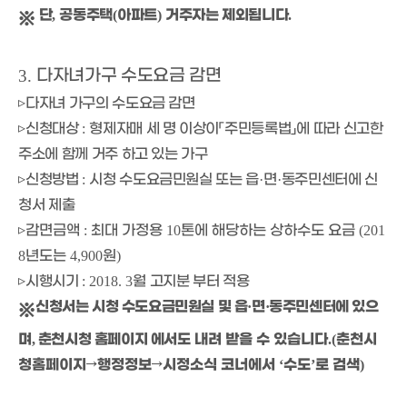
단
공동주택
아파트
거주자는 제외됩니다
,
(
)
.
※
다자녀가구 수도요금 감면
3.
▹
다자녀 가구의 수도요금 감면
▹
신청대상
형제자매 세 명 이상이
「
주민등록법
」
에 따라 신고한
:
주소에 함께 거주 하고 있는 가구
▹
신청방법
시청 수도요금민원실 또는 읍
면
동주민센터에 신
:
·
·
청서 제출
▹
감면금액
최대 가정용
톤에 해당하는 상하수도 요금
:
10
(201
년도는
원
8
4,900
)
▹
시행시기
월 고지분 부터 적용
: 2018. 3
신청서는 시청 수도요금민원실 및 읍
면
동주민센터에 있으
·
·
※
며
춘천시청 홈페이지 에서도
내려 받을 수 있습니다
춘천시
,
.(
청홈페이지
→
행정정보
→
시정소식 코너에서
수도
로 검색
‘
’
)