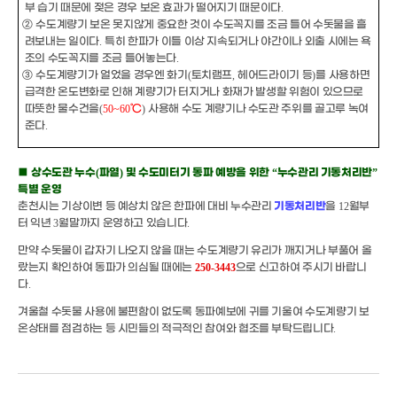
부 습기 때문에 젖은 경우 보온 효과가 떨어지기 때문이다
.
②
수도계량기 보온 못지않게 중요한 것이 수도꼭지를 조금 틀어 수돗물을 흘
려보내는 일이다
.
특히 한파가 이틀 이상 지속되거나 야간이나 외출 시에는 욕
조의 수도꼭지를 조금 틀어놓는다
.
③
수도계량기가 얼었을 경우엔 화기
(
토치램프
,
헤어드라이기 등
)
를 사용하면
급격한 온도변화로 인해 계량기가 터지거나 화재가 발생할 위험이 있으므로
따뜻한 물수건을
(
50~60
℃
)
사용해 수도 계량기나 수도관 주위를 골고루 녹여
준다
.
■
상수도관 누수
(
파열
)
및 수도미터기 동파 예방을 위한
“
누수관리 기동처리반
”
특별 운영
춘천시는 기상이변 등 예상치 않은 한파에 대비 누수관리
기동처리반
을
12
월부
터 익년
3
월말까지 운영하고 있습니다
.
만약 수돗물이 갑자기 나오지 않을 때는 수도계량기 유리가 깨지거나 부풀어 올
랐는지 확인하여 동파가 의심될 때에는
250-3443
으로 신고하여 주시기 바랍니
다
.
겨울철 수돗물 사용에 불편함이 없도록 동파예보에 귀를 기울여 수도계량기 보
온상태를 점검하는 등 시민들의 적극적인 참여와 협조를 부탁드립니다
.