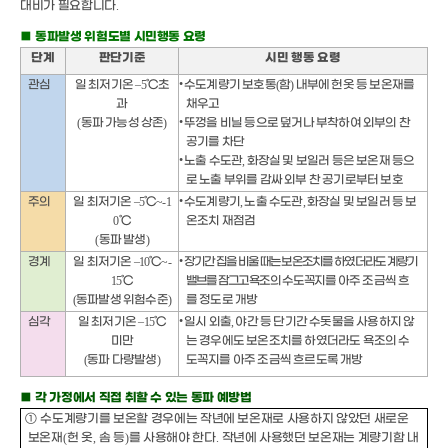
대비가 필요합니다
.
■
동파발생 위험도별 시민행동 요령
단계
판단기준
시민 행동 요령
관심
일 최저기온
–
5
℃
초
•
수도계량기 보호통
(
함
)
내부에 헌옷 등 보온재를
과
채우고
(
동파 가능성 상존
)
•
뚜껑을 비닐 등으로 덮거나 부착하여 외부의 찬
공기를 차단
•
노출 수도관
,
화장실 및 보일러 등은 보온재 등으
로 노출 부위를 감싸 외부 찬 공기로부터 보호
주의
일 최저기온
–
5
℃
~-1
•
수도계량기
,
노출 수도관
,
화장실 및 보일러 등 보
0
℃
온조치 재점검
(
동파 발생
)
경계
일 최저기온
–
10
℃
~-
•
장기간 집을 비울 때는 보온조치를 하였더라도 계량기
15
℃
밸브를 잠그고
욕조의 수도꼭지를
아주 조금씩 흐
(
동파발생 위험수준
)
를 정도로 개방
심각
일 최저기온
–
15
℃
•
일시 외출
,
야간 등 단기간 수돗물을 사용하지 않
미만
는 경우에도 보온조치를 하였더라도 욕조의 수
(
동파 다량발생
)
도꼭지를 아주 조금씩 흐르도록 개방
■
각 가정에서 직접 취할 수 있는 동파 예방법
①
수도계량기를 보온할 경우에는 작년에 보온재로 사용하지 않았던 새로운
보온재
(
헌 옷
,
솜 등
)
를 사용해야 한다
.
작년에 사용했던 보온재는 계량기함 내