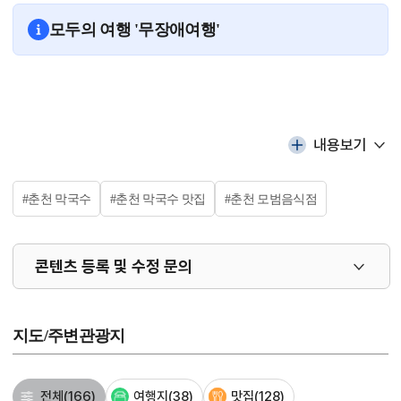
모두의 여행 '무장애여행'
내용보기
#춘천 막국수
#춘천 막국수 맛집
#춘천 모범음식점
콘텐츠 등록 및 수정 문의
지도/주변관광지
전체
(166)
여행지
(38)
맛집
(128)