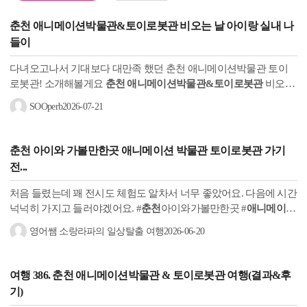
춘천 애니메이션박물관&토이로봇관
비오는 날 아이랑 실내 나
들이
다녀오고나서 기대보다 대만족 했던 춘천 애니메이션박물관 토이
로봇관! 소개해볼게요
춘천 애니메이션박물관&토이로봇관
비오는
날 춘천 가평 근처 아이랑 실내나들이 위치 강원특별자치도 춘천시
SOOperb
2026-07-21
서면...
춘천
아이와 가볼만한곳
애니메이션 박물관
토이로봇관
가기
전...
처음 들렸는데 꽤 전시도 체험도 알차서 너무 좋았어요. 다음에 시간
넉넉히 가지고 들러야겠어요. #
춘천
아이와가볼만한곳 #
애니메이션
박물관
#
춘천애니메이션박물관
#
토이로봇관
#
춘천
가볼만한곳 #
춘
영어쌤 소랑라파의 일상탈출 여행
2026-06-20
천
여행
여행 386.
춘천 애니메이션박물관 & 토이로봇관
여행(결과&후
기)