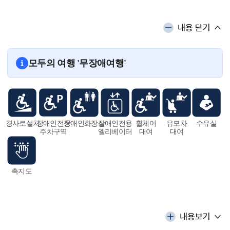
내용 닫기
모두의 여행 '무장애여행'
경사로설치
장애인전용
장애인화장실
장애인전용
휠체어
유모차
수유실
주차구역
엘리베이터
대여
대여
촉지도
내용보기