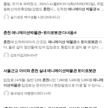
출발, 귀가 & 숙박장소 : 2026.5.4.(월)09:30~5(화)18:00[1박2일], 국립
용화산자연휴양림(강원도
춘천
시... 도착한
애니메이션 박물관 & 토
이로봇관
. 정식 주차장에는 역시 자리가 없다. 길가에라도 주차하고
슬기로운 백수생활 시즌2
2026-05-22
야...
춘천 애니메이션박물관
+
토이로봇관
다녀옴:0
춘천
에 도착하자마자 간곳은,
애니메이션 박물관
과
토이로봇관
이
다. 둘은 같이 옆건물에 있어 입장료도 통합으로 끊어 볼 수 있다. 입
장료 - 7000원 주차자리는 널널했고 구름빵과 라바 캐릭터가 보여
김토끼집
2026-03-07
서...
서울근교 아이와
춘천
실내
애니메이션박물관
토이로봇관
입장료 24개월~일반 단체
춘천
시민 7,000원 5,600원 5,000원
애니메
이션박물관
입장료는 온라인이나 현장발권으로 이용 할 수 있다.(위
금액은 통합권으로,
토이로봇관
까지 함께 관람할 수 있음) 24개월
동네방네 여행쟁이
2025-11-03
미만...