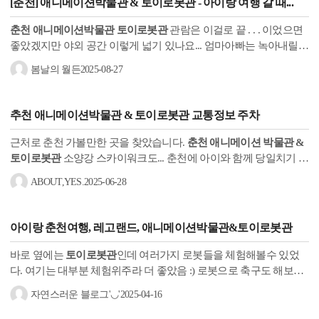
[
춘천
]
애니메이션박물관 & 토이로봇관
- 아이랑 여행 갈 때...
춘천 애니메이션박물관
토이로봇관
관람은 이걸로 끝 . . . 이었으면
좋았겠지만 야외 공간 이렇게 넓기 있나요... 엄마아빠는 녹아내릴
것 같은데 아이는 야외공원으로 돌진! 나름 울창한 숲속에 통나무집
봄날의 월든
2025-08-27
까지...
추천
애니메이션박물관 & 토이로봇관
교통정보 주차
근처로 춘천 가볼만한 곳을 찾았습니다.
춘천 애니메이션 박물관 &
토이로봇관
소양강 스카이워크도... 춘천에 아이와 함께 당일치기 또
는 1박2일 여행을 계획중이시라면 춘천애니메이션 박물관 과 토이
ABOUT,YES.
2025-06-28
로봇관...
아이랑
춘천
여행, 레고랜드,
애니메이션박물관&토이로봇관
바로 옆에는
토이로봇관
인데 여러가지 로봇들을 체험해볼수 있었
다. 여기는 대부분 체험위주라 더 좋았음 :) 로봇으로 축구도 해보고
드론 시뮬레이션도 해보고 로봇 댄스공연도 보고 저녁은
춘천
닭갈
자연스러운 블로그'◡'
2025-04-16
비...