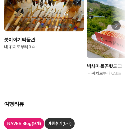
붓이야기박물관
내 위치로부터
0.4
km
박사마을곰핫도그
내 위치로부터
0.9
km
여행리뷰
NAVER Blog
(9개)
여행후기
(0개)