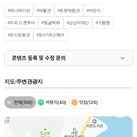
#애니메이션
#박물관
#로봇체험관
#어린이
#야외 드론투어
#동굴벽화
#상상의계단
#구름빵
#토이로봇관
#토이VR스퀘어
콘텐츠 등록 및 수정 문의
지도/주변관광지
전체
(166)
여행지
(40)
맛집
(126)