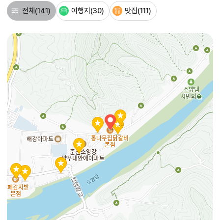
전체
(141)
여행지
(30)
맛집
(111)