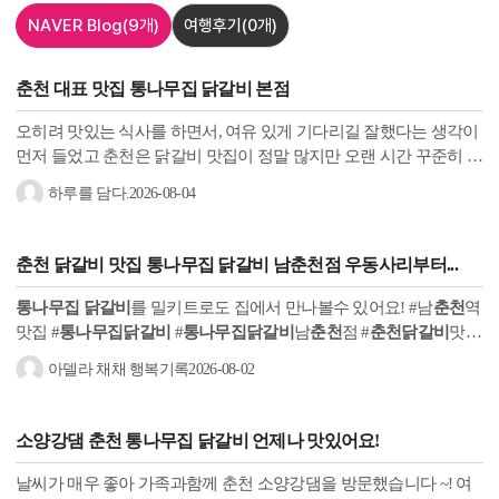
NAVER Blog
(9개)
여행후기
(0개)
춘천
대표 맛집
통나무집 닭갈비
본점
오히려 맛있는 식사를 하면서, 여유 있게 기다리길 잘했다는 생각이
먼저 들었고 춘천은 닭갈비 맛집이 정말 많지만 오랜 시간 꾸준히 사
랑받는 곳에는 이유가 있다는 걸 직접 경험한
춘천 통나무집 닭갈
하루를 담다.
2026-08-04
비
...
춘천
닭갈비
맛집
통나무집 닭갈비
남
춘천
점 우동사리부터...
통나무집 닭갈비
를 밀키트로도 집에서 만나볼수 있어요! #남
춘천
역
맛집 #
통나무집닭갈비
#
통나무집닭갈비
남
춘천
점 #
춘천
닭갈비
맛집
#
춘천
가족외식 #
춘천
아이랑맛집 #
춘천
내돈내산 #남
춘천
역
닭갈비
아델라 채채 행복기록
2026-08-02
소양강댐
춘천 통나무집 닭갈비
언제나 맛있어요!
날씨가 매우 좋아 가족과함께 춘천 소양강댐을 방문했습니다 ~! 여