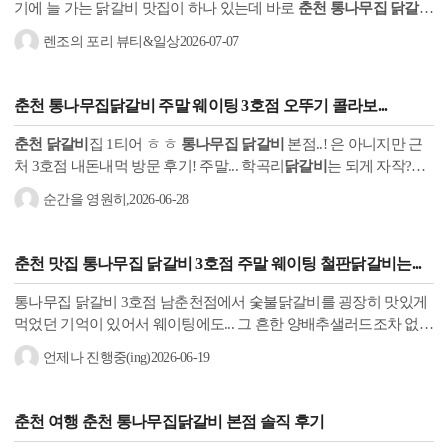
기에 늘 가는 닭갈비 맛집이 하나 있는데 바로
춘천 통나무집 닭갈비
입니다 ~~ 와이프와 둘이서 아들과 셋이서 이제 부모님까지 방문하
렌조의 포리 뷰티&일상
2026-07-07
고...
춘천 통나무집닭갈비
주말 웨이팅 3호점 오뚜기 콜라보...
춘천
닭갈비
집 1티어 ㅎ ㅎ
통나무집 닭갈비
본점..! 은 아니지만 근
처 3호점 내돈내먹 방문 후기! 주말... 학곡리
닭갈비
는 되게 자작?하
게 볶아줘서 살짝 건조한 느낌이라면,
통나무집
은 그에 비해 더 촉촉
순간을 영원히,
2026-06-28
해서...
춘천
맛집
통나무집 닭갈비
3호점 주말 웨이팅 철판
닭갈비
는...
통나무집 닭갈비 3호점 남춘천점에서 숯불닭갈비를 굉장히 맛있게
먹었던 기억이 있어서 웨이팅에도... 그 흔한 양배추샐러드조차 없다
니ㅠㅠ 남
춘천 통나무집 닭갈비
에서는 양배추 샐러드도 맛있게 먹
언제나 진행중(ing)
2026-06-19
고...
춘천 여행
춘천 통나무집닭갈비
본점 솔직 후기