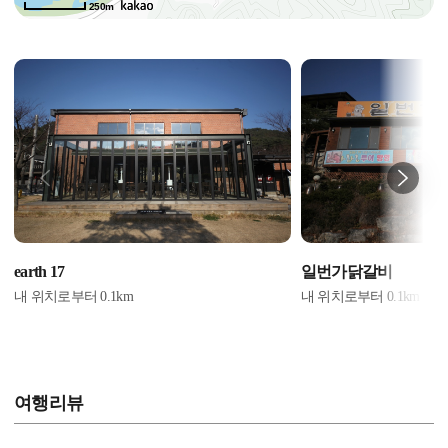
250m
earth 17
일번가닭갈비
내 위치로부터
0.1
km
내 위치로부터
0.1
km
여행리뷰