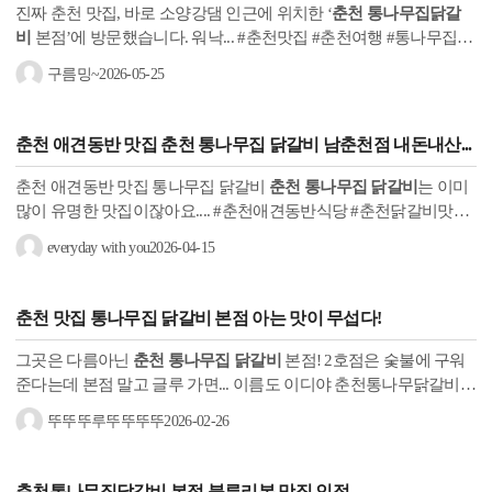
진짜 춘천 맛집, 바로 소양강댐 인근에 위치한 ‘
춘천 통나무집닭갈
비
본점’에 방문했습니다. 워낙... #춘천맛집 #춘천여행 #통나무집닭
갈비 #춘천닭갈비맛집 #소양강댐맛집 #춘천가볼만한곳 #닭갈비맛
구름밍~
2026-05-25
집...
춘천 애견동반 맛집
춘천 통나무집 닭갈비
남춘천점 내돈내산...
춘천 애견동반 맛집 통나무집 닭갈비
춘천 통나무집 닭갈비
는 이미
많이 유명한 맛집이잖아요.... #춘천애견동반식당 #춘천닭갈비맛집
#애견동반닭갈비 #애견동반춘천여행 #통나무집닭갈비 #닭갈비 #
everyday with you
2026-04-15
닭목살구이...
춘천
맛집
통나무집 닭갈비
본점 아는 맛이 무섭다!
그곳은 다름아닌
춘천 통나무집 닭갈비
본점! 2호점은 숯불에 구워
준다는데 본점 말고 글루 가면... 이름도 이디야 춘천통나무닭갈비점
임ㅠㅋㅋㅋㅋ 당연~하게도 통나무집 닭갈비 본점 영수증 리뷰를 하
뚜뚜뚜루뚜뚜뚜뚜
2026-02-26
면...
춘천통나무집닭갈비
본점 블루리본 맛집 인정