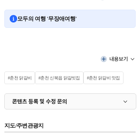
모두의 여행 '무장애여행'
내용보기
#춘천 닭갈비
#춘천 신북읍 닭갈빗집
#춘천 닭갈비 맛집
콘텐츠 등록 및 수정 문의
지도/주변관광지