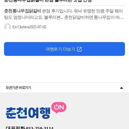
춘천통나무집닭갈비
본점 후기입니다. 워낙 유명한 만큼 주말 웨이
팅도 엄청나더라고요. 블루리본... 춘천닭갈비하면 통나무집이 떠오
를 정도로 맛집인 건 알았지만 12년째 블루리본에 선정된 건 몰랐어
En Christos
2025-07-02
요!...
여행후기 더보기
유관기관 바로가기
대표전화 033-250-3114