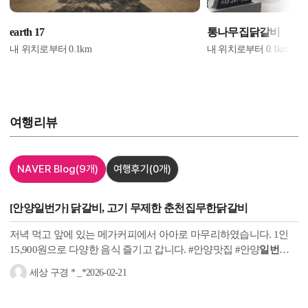
earth 17
통나무집닭갈비
내 위치로부터
0.1
km
내 위치로부터
0.1
km
여행리뷰
NAVER Blog
(9개)
여행후기
(0개)
[안양
일번가
]
닭갈비
, 고기 무제한
춘천
집무한
닭갈비
저녁 먹고 앞에 있는 메가커피에서 아아로 마무리하였습니다. 1인
15,900원으로 다양한 음식 즐기고 갑니다. #안양맛집 #안양
일번가
맛집 #안양
춘천
집 #
닭갈비
무한리필 #삼겹살무한리필 #샐러드바 #
세상 구경 * _*
2026-02-21
안양
일번가닭갈비