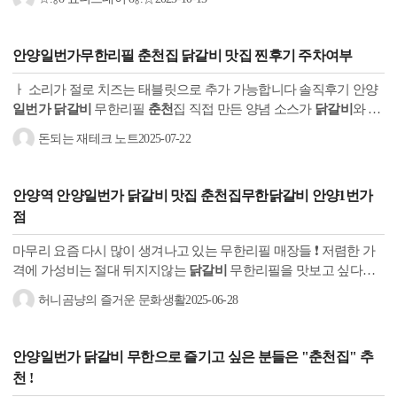
쏠쏠하다!
안양
일번가
무한리필
춘천
집
닭갈비
맛집 찐후기 주차여부
ㅏ 소리가 절로 치즈는 태블릿으로 추가 가능합니다 솔직후기 안양
일번가 닭갈비
무한리필
춘천
집 직접 만든 양념 소스가
닭갈비
와 정
말 잘 어우러졌다고 생각합니다 안양역 데이트 계획 중이거나, 방문
돈되는 재테크 노트
2025-07-22
중인...
안양역 안양
일번가 닭갈비
맛집
춘천
집무한
닭갈비
안양1번가
점
마무리 요즘 다시 많이 생겨나고 있는 무한리필 매장들 ❗ 저렴한 가
격에 가성비는 절대 뒤지지않는
닭갈비
무한리필을 맛보고 싶다면
안양
일번가 닭갈비
맛집
춘천
집무한
닭갈비
안양1번가점 방문해보
허니곰냥의 즐거운 문화생활
2025-06-28
세요 :)
안양
일번가 닭갈비
무한으로 즐기고 싶은 분들은 "
춘천
집" 추
천 !