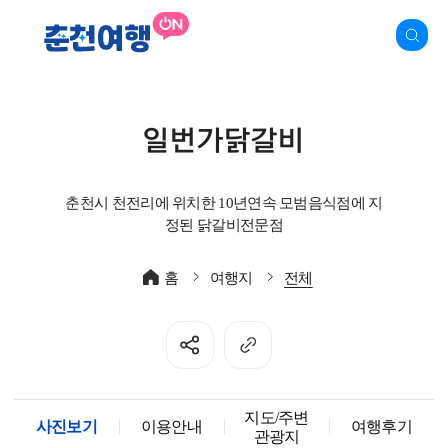
일번가닭갈비
춘천시 천전리에 위치한 10년연속 모범음식점에 지
정된 닭갈비전문점
홈
여행지
전체
지도/주변
사진보기
이용안내
여행후기
관광지