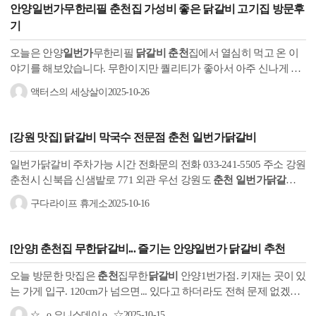
안양
일번가
무한리필
춘천
집 가성비 좋은
닭갈비
고기집 방문후
기
오늘은 안양
일번가
무한리필
닭갈비
춘천
집에서 열심히 먹고 온 이
야기를 해보았습니다. 무한이지만 퀄리티가 좋아서 아주 신나게 식
사를 했습니다. 고기도 많고 각종 주류도 많아서 아마 저는 다음에
액터스의 세상살이
2025-10-26
또 가지...
[강원 맛집] 닭갈비 막국수 전문점
춘천 일번가닭갈비
일번가닭갈비 주차가능 시간 전화문의 전화 033-241-5505 주소 강원
춘천시 신북읍 신샘밭로 771 외관 우선 강원도
춘천 일번가닭갈비
의 외관입니다. 간판에는 막국수와 닭갈비가 같이 표기돼있어서 정
구다라이프 휴게소
2025-10-16
확한 음식점...
[안양]
춘천
집 무한
닭갈비
... 즐기는 안양
일번가 닭갈비
추천
오늘 방문한 맛집은
춘천
집무한
닭갈비
안양1번가점. 키재는 곳이 있
는 가게 입구. 120cm가 넘으면... 있다고 하더라도 전혀 문제 없겠는
걸..! 총평! 안양
일번가
가성비
닭갈비
집 DIY로 조합해먹는 재미가
☆.｡o 요니스데이 o｡.☆
2025-10-15