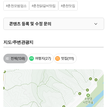
#춘천모범업소
#춘천닭갈비맛집
#춘천맛집
콘텐츠 등록 및 수정 문의
지도/주변관광지
전체
(138)
여행지
(27)
맛집
(111)