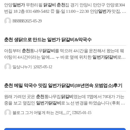
안양
일번가
무한리필
닭갈비
춘천
집 경기 안양시 만안구 안양로304
번길 18 2층 031-689-5482 ⏰ 월-일 11:00 ~ 22:30 안양
일번가
맛집, 안
양
일번가
술집, 안양 맛집, 안양 술집, 안양
일번가
회식 안양 무한리
BBBBB
2025-05-29
필, 안양...
춘천
생닭으로 만드는
일번가 닭갈비
&막국수
아침부터
춘천
통나무
닭갈비
를 먹으러 4시간을 운전해서 왔는데 웨
이팅이 4시간이라는 말에..... ㅜ 바로 옆에 위치한
일번가닭갈비
로
향했습니다~ 이날 5월 연휴였던 날이라서 어디든 사람이 많았던 날
일상나누기 :)
2025-05-12
이예요...
춘천
메밀 막국수 맛집
일번가닭갈비
(10년연속 모범업소)후기
원래 가려던 곳은
춘천
통나무집
닭갈비
였는데 T맵에서 70대가 가는
중을 보고 옆집인
일번가닭갈비
로 노선 변경을 하였습니다 (후회 없
는 선택!♪´▽｀) 입구가 커서 찾기 쉬웠고 주차장도 넓었어요! 계단
블로그 그거 어떻게 하는 건데,,,,﹒︣ ‸ ﹒︣
2025-01-15
위로...