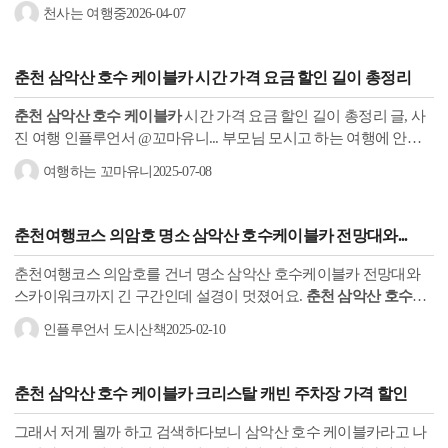
더할수록 혜택을 더 본다. 자세한
춘천 삼악산 호수 케이블카
예약
천사는 여행중
2026-04-07
방법은...
춘천 삼악산 호수 케이블카
시간 가격 요금 할인 길이 총정리
춘천 삼악산 호수 케이블카
시간 가격 요금 할인 길이 총정리 글, 사
진 여행 인플루언서 @꼬마유니... 부모님 모시고 하는 여행에 안성
맞춤인 춘천여행이 되었답니다. 그럼 바로 삼악산 호수 케이블카 후
여행하는 꼬마유니
2025-07-08
기와...
춘천
여행코스 의암호 명소
삼악산 호수케이블카
전망대와...
춘천여행코스 의암호를 건너 명소 삼악산 호수케이블카 전망대와
스카이워크까지 긴 구간인데 설경이 멋졌어요.
춘천 삼악산 호수케
이블카
의암호정차장
춘천 삼악산 호수케이블카
의암호정차장 건
인플루언서 도시산책
2025-02-10
물 1층은...
춘천 삼악산 호수 케이블카
크리스탈 캐빈 주차장 가격 할인
그래서 저게 뭘까 하고 검색하다보니 삼악산 호수 케이블카라고 나