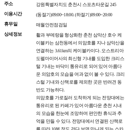
주소
강원특별자치도 춘천시 스포츠타운길 245
이용시간
(동절기)09:00~18:00. (하절기)09:00~20:00
휴무일
매월안전점검일
상세정보
활과 부메랑을 형상화한 춘천 삼악산 호수 케
이블카는 삼천동에서 의암호를 지나 삼악산을
연결하는 3.61km의 케이블카이다. 오스트리아
도펠마이어사의 최신형 기내를 도입한 크리스
털 기내는 바닥이 통유리로 되어 있어 아름다
운 의암호의 모습을 여과 없이 볼 수 있다. 크리
스털 기내와 산책로를 제외한 곳은 반려견 동
반도 가능하다.
의암호를 가로질러 도착하게 되는 전망대에는
통유리로 된 카페가 있어 아름다운 춘천 시내
의 모습을 한눈에 조망하며 편안한 휴식과 추
억을 만들 수 있다. 전망대에서 연결된 산책로
를 따라 10분 정도 걷다 보면 만나게 되는 스카