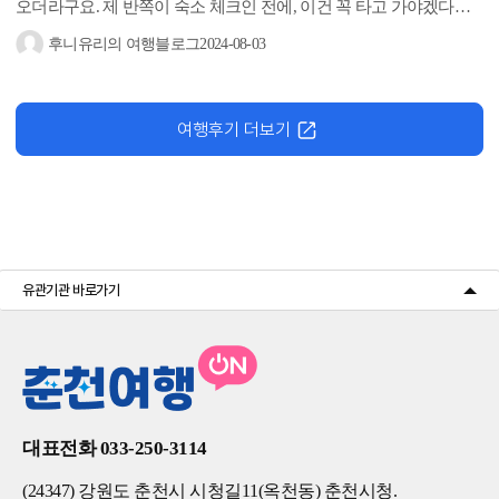
오더라구요. 제 반쪽이 숙소 체크인 전에, 이건 꼭 타고 가야겠다고
해서 부랴부랴 달려왔네요.
춘천 삼악산 호수 케이블카
는 춘천의...
후니유리의 여행블로그
2024-08-03
여행후기 더보기
유관기관 바로가기
대표전화 033-250-3114
(24347) 강원도 춘천시 시청길11(옥천동) 춘천시청.