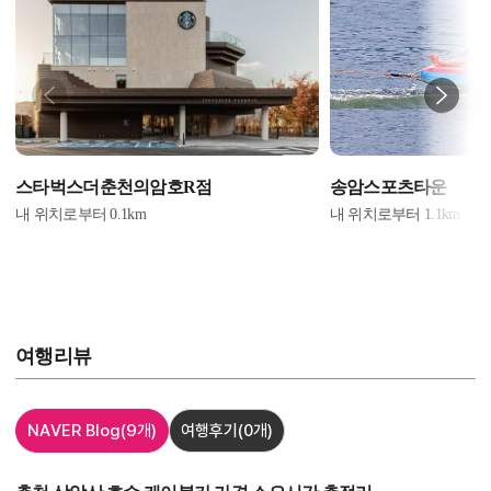
스타벅스더춘천의암호R점
송암스포츠타운
내 위치로부터
0.1
km
내 위치로부터
1.1
km
여행리뷰
NAVER Blog
(9개)
여행후기
(0개)