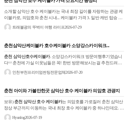
춘천 삼악산 호수 케이블카
가격 소요시간 총정리
소개할 삼악산 호수 케이블카는 국내 최장 길이를 자랑하는 관광 케
이블카로, 의암호와 춘천 시내... 케이블카 가격 3. 일반 캐빈 탑승 4.
삼악산 데크길 5. 방문 솔직 후기
춘천 삼악산 호수 케이블카
가격...
트래블광의 뚜벅이 여행 라이프
2026-07-29
춘천삼악산
케이블카
호수케이블카
소양강스카이워크...
춘천 삼악산호수케이블카
. 소양강스카이워크 방문여행후기였습니
다^^ 춘천에 가실 이웃님들은 꼭! 한번 방문해보시는걸 추천드려요
~~ 이상! 부천TST이팀장이였습니다. 감사합니다. #삼악산케이블카
인천부천프리미엄썬팅전문업체
2026-07-20
#삼악산호수...
춘천
아이와 가볼만한곳
삼악산 호수 케이블카
의암호 관광지
보유)
춘천 삼악산 호수 케이블카
는 의암호를 가로질러 춘천 삼악산
정상 부근까지 이동하는 국내 최장 호수 케이블카 중 하나인데요. 케
이블카를 타는 동안 춘천 시내와 의암호, 삼악산의 풍경을 한눈에...
Hyunlog
2026-07-19