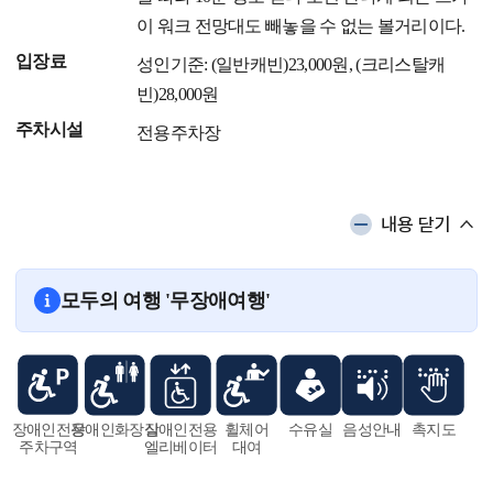
이 워크 전망대도 빼놓을 수 없는 볼거리이다.
입장료
성인기준: (일반캐빈)23,000원, (크리스탈캐
빈)28,000원
주차시설
전용주차장
내용 닫기
모두의 여행 '무장애여행'
장애인전용
장애인화장실
장애인전용
휠체어
수유실
음성안내
촉지도
주차구역
엘리베이터
대여