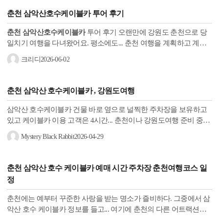
춘천 삼악산호수케이블카
투어 후기
춘천 삼악산호수케이블카
투어 후기 오랜만에 강원도 춘천으로 당
일치기 여행을 다녀왔어요. 평소에도... 춘천 여행을 계획하고 계신
다면 삼악산호수케이블카를 중심으로 코스를 구성해 보시는 것도
크리디
2026-06-02
좋을 것...
춘천 삼악산 호수케이블카
, 강원도여행
삼악산 호수케이블카 건물 바로 옆으로 널찍한 주차장을 보유하고
있고 케이블카 이용 고객은 4시간... 춘천이나 강원도여행 준비 중이
면
춘천 삼악산 호수케이블카
도 살포시 추천드려 볼게요 ;-)
Mystery Black Rabbit
2026-04-29
춘천 삼악산 호수 케이블카
예매 시간 주차장 춘천여행코스 일
정
춘천에는 예부터 꾸준한 사랑을 받는 명소가 즐비하다. 그중에서 삼
악산 호수 케이블카 정보를 들고... 여기에 춘천의 다른 어트랙션을