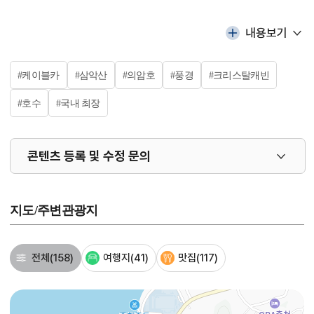
내용보기
#케이블카
#삼악산
#의암호
#풍경
#크리스탈캐빈
#호수
#국내 최장
콘텐츠 등록 및 수정 문의
지도/주변관광지
전체
(158)
여행지
(41)
맛집
(117)