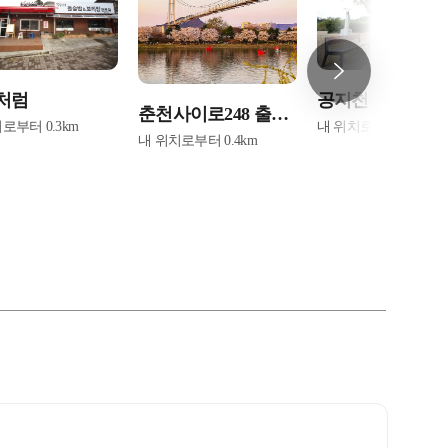
처럼
공지천 조각공원
춘천사이로248 출렁
치로부터
0.3
km
내 위치로부터
0.4
km
내 위치로부터
0.4
km
다리