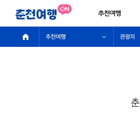
추천여행
추천여행
관광지
관광지
핫플
맛집
AI에디터춘
천여행
춘
추천테마코
스
크리에이터
추천여행