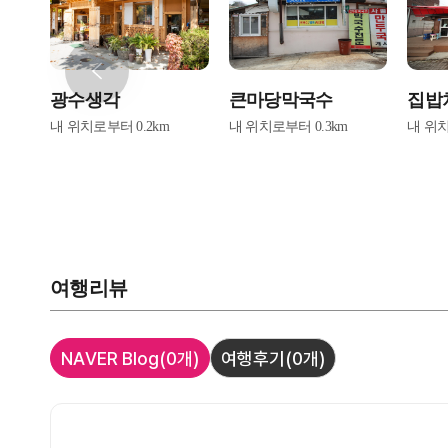
광수생각
큰마당막국수
집밥
내 위치로부터
0.2
km
내 위치로부터
0.3
km
내 위
여행리뷰
NAVER Blog
(0개)
여행후기
(0개)