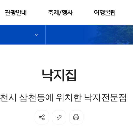
관광안내
축제/행사
여행꿀팁
공지사항
축제
티켓들고 할
인받자
관광안내소
이벤트
외국인관광
문화관광해
택시
낙지집
설사
춘천투어패
관광안내지
스
천시 삼천동에 위치한 낙지전문점
도
시티투어
춘천공식관
광캐릭터
스탬프투어
대학MT지원