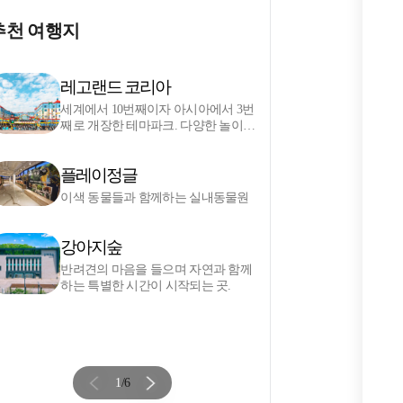
추천 여행지
레고랜드 코리아
물레길
세계에서 10번째이자 아시아에서 3번
자연이 주는
째로 개장한 테마파크. 다양한 놀이기
는 의암호
구와 레고를 즐겨보세요.
플레이정글
감자밭
이색 동물들과 함께하는 실내동물원
신선한 감
늑한 실내
있는 춘천
강아지숲
이상원
반려견의 마음을 들으며 자연과 함께
하는 특별한 시간이 시작되는 곳.
예술과 자
지는 공간
1
/
6