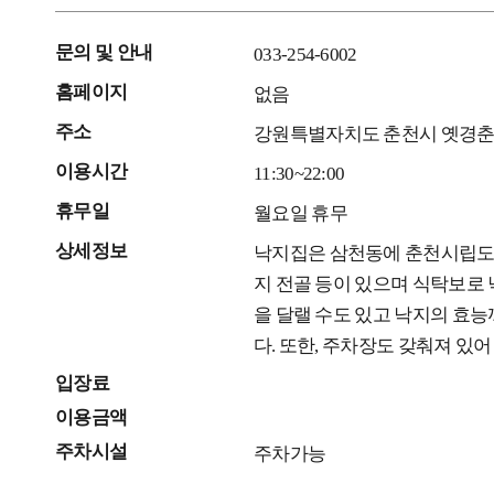
문의 및 안내
033-254-6002
홈페이지
없음
주소
강원특별자치도 춘천시 옛경춘로
이용시간
11:30~22:00
휴무일
월요일 휴무
상세정보
낙지집은 삼천동에 춘천시립도서관
지 전골 등이 있으며 식탁보로
을 달랠 수도 있고 낙지의 효능
다. 또한, 주차장도 갖춰져 있
입장료
이용금액
주차시설
주차가능