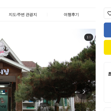
워케이션 지
지도/주변 관광지
여행후기
원
워크숍 지원
1
/
8
MICE