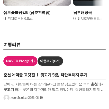
샘토숯불닭갈비(남춘천역점)
남부해장국
내 위치로부터
0.1
km
내 위치로부터
0.1
km
여행리뷰
NAVER Blog
(9개)
여행후기
(0개)
춘천
애막골 고깃집 ㅣ
뒷고기
맛집 착한복돼지 후기
같이 간 사람들이 다들 잘 먹는다고 놀랄 정도였어요 ㅋㅋ
춘천
에서
뒷고기
파는 곳은 돼지한마리만 알고 있었는데, 착한복돼지도 제 맛
집 리스트에 추가됐어요. 기본에 충실한 반찬과 맛은 물론이고...
recordbook.ari
2026-06-19