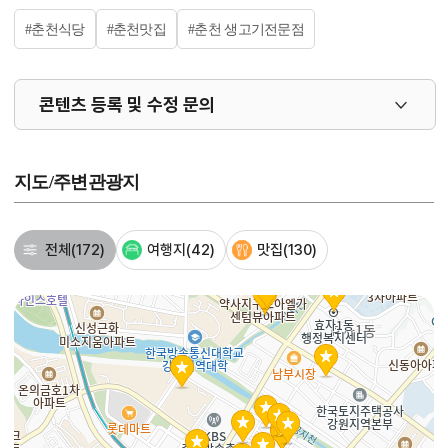
#춘천식당
#춘천맛집
#춘천 생고기전문점
콘텐츠 등록 및 수정 문의
지도/주변관광지
전체
(172)
여행지
(42)
맛집
(130)