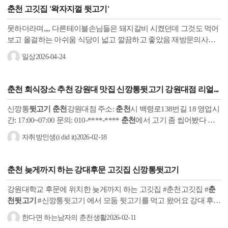
춘천
고깃집 '왁자지껄
뒷고기
'
못하더라며,,,, 다른테이블손님들은 돼지갈비 시켰던데 그것도 먹어
보고 올걸하는 아쉬움 식당이 넓고 깔끔하고 좋았음 재방문의사있
음 #왁자지껄뒷고기후평점 #돼지고기뒷고기 #돼지갈비 #
춘천뒷고
일상
2026-04-24
기
춘천
회식장소 추천 강원대 맛집 신깡통
뒷고기
강원대점 리얼...
신깡통
뒷고기
춘천
강원대점 주소:
춘천
시 백령로138번길 18 영업시
간: 17:00~07:00 문의: 010-****-****
춘천
에서 고기 좀 씹어봤다 하
시는 분들은 다 아시죠? 바로 강원대 맛집으로 소문난 신깡통
뒷고
자취방인생(i did it)
2026-02-18
기
...
춘천
늦게까지 하는 강대후문 고깃집 신깡통
뒷고기
강원대학교 후문에 위치한 늦게까지 하는 고깃집 #춘천고깃집 #
춘
천뒷고기
#신깡통뒷고기 에서 모둠 뒷고기를 먹고 왔어요 강대 후문
에 가성비 좋은 음식점은 많지만 맛집이라고 불릴 음식점은 보기 힘
한다면 하는남자의 춘천생활
2026-02-11
든데...