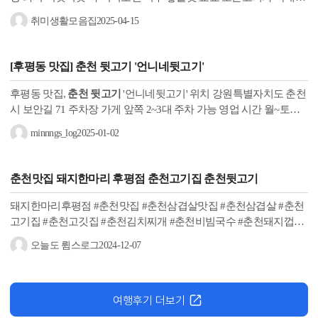
인 원산지표시판✨️ #언니네뒷고기 #춘천언니네뒷고기 #
춘천뒷고
취미생활모음집
2025-04-15
기
...
[후평동 맛집]
춘천 뒷고기
'언니네뒷고기'
후평동 맛집,
춘천 뒷고기
'언니네뒷고기' 위치 강원특별자치도 춘천
시 보안길 71 주차장 가게 앞쪽 2~3대 주차 가능 ️영업 시간 월~토
16:30 - 00:00 라스트오더 23:30 일 16:30 - 22:00 춘천 최초 뒷고기만
minnngs_log
2025-01-02
취급하는...
춘천맛집 돼지한마리 후평점 춘천고기집
춘천뒷고기
돼지한마리후평점 #춘천맛집 #춘천삼겹살맛집 #춘천삼겹살 #춘천
고기집 #춘천고깃집 #춘천김치찌개 #춘천비빔국수 #춘천돼지껍데
기 #춘천껍데기 #춘천 회식장소 #단체환영 #추억의도시락 #
춘천뒷
오늘도 륌스로그
2024-12-07
고기
#춘천부속고기
여행후기 더보기