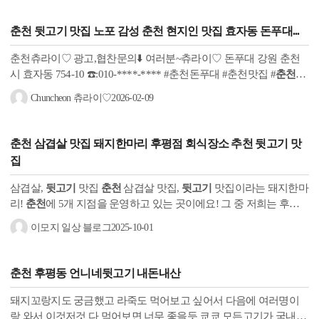
춘천 뒷고기
맛집 노포 감성 춘천 현지인 맛집 효자동 돈푸대...
춘천츄라이♡ 광고,협찬문의⬇️ 여러분~츄라이♡ 돈푸대 강원 춘천
시 효자동 754-10 ☎️:010-****-**** #춘천돈푸대 #춘천맛집 #
춘천뒷
고기
#춘천고기집 #춘천노포 #노포감성 #동네찐맛집 #춘천현지인
Chuncheon 츄라이♡
2026-02-09
맛집 #뒷고기...
춘천
삼겹살 맛집 돼지한마리 후평점 회식장소 추천
뒷고기
맛
집
삼겹살,
뒷고기
맛집
춘천
삼겹살 맛집,
뒷고기
맛집이라는 돼지한마
리!
춘천
에 5개 지점을 운영하고 있는 곳이에요! 그 중 저희는 후평
점으로 퇴근 후 저녁 먹으러 방문했답니다~ 주차는 매장 전용...
이모지 일상 블로그
2025-10-01
춘천
후평동 언니네
뒷고기
내돈내산
돼지꼬랑지도 궁금했고 라죽도 먹어보고 싶어서 다음에 여러명이
랑 와서 이것저것 다 먹어보면 너무 좋을듯 쿄쿄 모든고기가 국내산