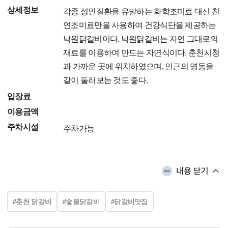
상세정보
각종 성인질환을 유발하는 화학조미료 대신 천
연조미료만을 사용하여 건강식단을 제공하는
낙원닭갈비이다. 낙원닭갈비는 자연 그대로의
재료를 이용하여 만드는 자연식이다. 춘천시청
과 가까운 곳에 위치하였으며, 인근의 명동을
같이 둘러보는 것도 좋다.
입장료
이용금액
주차시설
주차가능
내용 닫기
#춘천 닭갈비
#숯불닭갈비
#닭갈비맛집