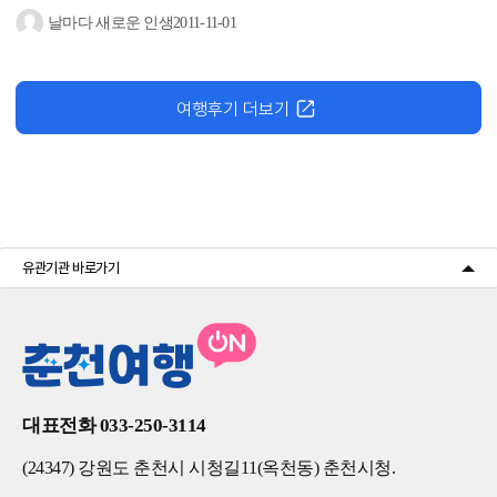
특공대 470회> 충주 공설운동장 뒷편
낙원
아파트 부근에 위치하고...
날마다 새로운 인생
2011-11-01
여행후기 더보기
유관기관 바로가기
대표전화 033-250-3114
(24347) 강원도 춘천시 시청길11(옥천동) 춘천시청.