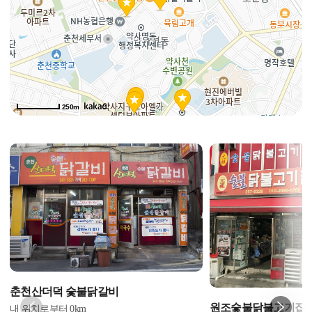
250m
춘천산더덕 숯불닭갈비
원조숯불닭불고기집
내 위치로부터
0
km