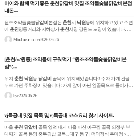
아이와 함께 먹기좋은
춘천
닭갈비
맛집 조약돌숯불
닭갈비
본점
내돈....
원조조약돌숯불
닭갈비
본점은
춘천
시
낙원
동에 위치하고 있고 주변
에
춘천
명동거리와 지하상가
춘천
시청 강원도 도청이 있습니다. 오
랜만에
춘천
에 방문했으니
닭갈비
를 먹어줘야하는데 아이들과 함
Mind over matter
2026-06-26
께라...
[
춘천
/
낙원
동] 조약돌에 구워먹기 “원조조약돌숯불
닭갈비
본
점”(....
위치
춘천 낙원
동
닭갈비
골목에 위치해있습니다!! 주차 가게 건물
뒤로 가면 주차장이 있습니다! 가게 앞이 아닌 옆골목으로 들어가서
건물 뒤에다가 주차하시면 돼요!! 가게 외부 모습입니다! 이렇게...
hye
2026-05-26
vj특공대 맛집 목록 및 vj특공대 코스요리 찾기 사이트.
마을
춘천
닭갈비
골목 영덕 대게 마을 마산 아구찜 골목 의정부 부
대찌개 골목 통영 충무김밥 골목... 대구 동구 | 더덕정식 우미정 <VJ