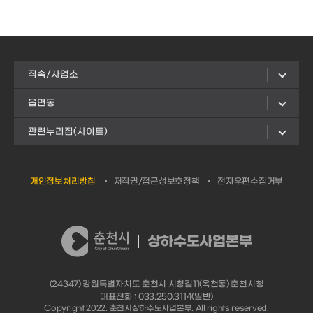
직속/사업소
읍면동
관련누리집(사이트)
개인정보처리방침
저작권/접근성보호정책
전자우편수집거부
상하수도사업본부
(24347) 강원특별자치도 춘천시 시청길11(옥천동) 춘천시청
대표전화 : 033.250.3114(일반)
Copyright 2022. 춘천시상하수도사업본부. All rights reserved.