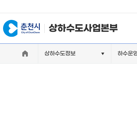
상하수도사업본부
상하수도정보
하수운
요금안내
사이버민원
요금납부/자가검침
민원서식
자동이체신청
FAQ
요금산정기준