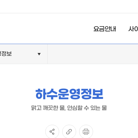
요금안내
사
영정보
알림소식
상하수
공지사항
수도정
고시/공고
하수시
하수운영정보
입법예고
하수운
관련법규
관련상
맑고 깨끗한 물, 안심할 수 있는 물
사이버
견학신
안전보