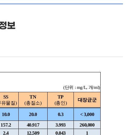
질정보
(단위 : mg/L, 개/ml)
SS
TN
TP
대장균군
부유물질)
(총질소)
(총인)
10.0
20.0
0.3
< 3,000
157.2
40.917
3.993
260,000
2.4
12.509
0.043
1