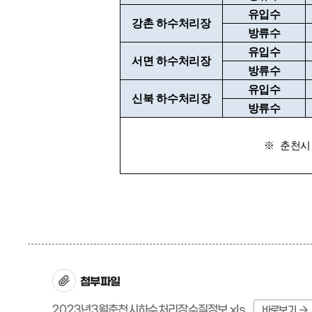
유입수
강촌 하수처리장
방류수
유입수
서면 하수처리장
방류수
유입수
신북 하수처리장
방류수
※ 춘천시
첨부파일
2023년3월춘천시하수처리장수질정보.xls
바로보기