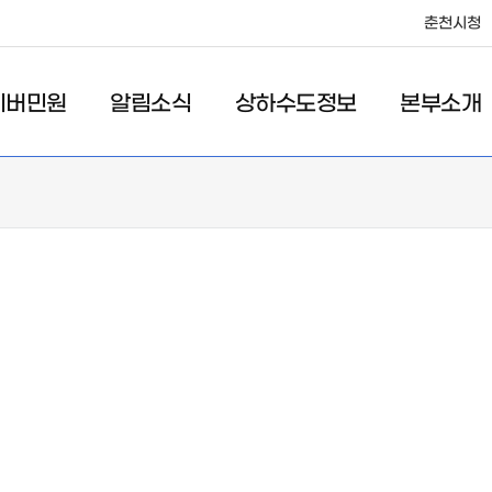
춘천시청
이버민원
알림소식
상하수도정보
본부소개
도정보
본부소개
보
인사말
설정보
조직 및 업무
영정보
직원찾기
식정보
홍보관
청
건 투자실적