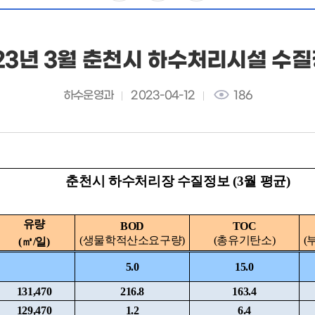
23년 3월 춘천시 하수처리시설 수
하수운영과
2023-04-12
186
춘천시 하수처리장 수질정보 (3월 평균)
유량
BOD
TOC
(생물학적산소요구량)
(총유기탄소)
(
(㎥/일)
5.0
15.0
131,470
216.8
163.4
129,470
1.2
6.4