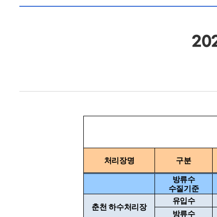
20
처리장명
구분
방류수
수질기준
유입수
춘천 하수처리장
방류수