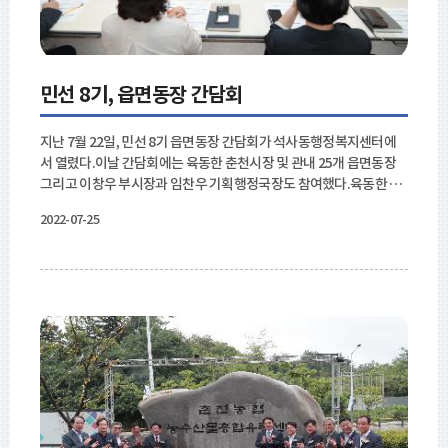
려운 점을 꼼꼼히 청취했다. 육동한 춘천시장의 읍면동 ‘새로운 만
남’은 다음 달 8월 4일까지 모든 읍면동을 대상으로 진행될 계획이다.
민선 8기, 읍면동장 간담회
지난 7월 22일, 민선 8기 읍면동장 간담회가 석사동행정복지센터에
서 열렸다.이날 간담회에는 육동한 춘천시장 및 관내 25개 읍면동장
그리고 이창우 부시장과 임찬우 기획행정국장도 참여했다.육동한 춘
천시장은 “읍면동은 시민을 직접 마주하고, 시민의 이야기를 가장 먼
2022-07-25
저 듣는 분들이다.때로는 어려운 민원도 상대해야 하는 것을 잘 안다.
여러분이야말로 춘천시의 시정을 가장 밑에서 든든히 바치는 분들이
다.”하고 했다. 이날 간담회에서는 여러 의견이 오갔다, 이대찬 사북면
장은 “언젠가부터 업무가 계장, 과장 중심으로 변했다. 정작 업무를 담
당하는 담당자들이 제대로 파악을 못 하는 경우도 있다. 담당자 중심
의 업무체계가 되어야 책임감을 느끼고 공직에 임할 것으로 생각한
다.”라고 했다. 민귀홍 동내면장은 “읍면동의 자생단체는 대부분이 봉
사단체이다. 그러다 보니 재원확보가 관건이다.”라고 말했으며, 이에
더해, 한상안 효자2동장이 “본청에서 읍면동으로 재원을 내려줘서 자
체적인 복지 및 공동체 사업이 가능하도록 포괄 사업비 형태로 지원해
야 한다.”라고 말했다.이 밖에도 읍면동의 복지팀 통합 의견, 읍면동