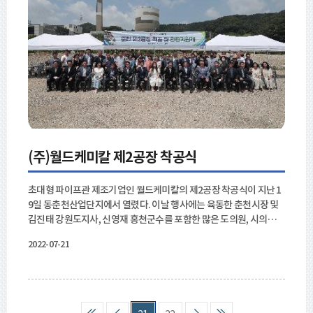
(주)월드케미칼 제2공장 착공식
초대형 파이프관 제조기업인 월드케미칼의 제2공장 착공식이 지난 1
9일 동춘천산업단지에서 열렸다.​ 이날 행사에는 육동한 춘천시장 및
김진태 강원도지사, 신영재 홍천군수를 포함한 많은 도의원, 시의원들
이 참석했다. 육동한 춘천시장은 "박재희 대표의 성공요인은 앞서는
2022-07-21
창의력과 도전정신 그리고 최신공정을 통한 혁신을 들 수 있다. 무엇
보다 가장 큰요인은 직원들의 학습과 교육을 권장하여 역량을 끌어 올
리고 일과 생활이 양립할 수 있도록 직원복지를 넓힌 것에 있다."라고
말했다. 춘천 시정도 첨단지식산업뿐만 아니라 관내 제조업 기업의 고
도화를 소홀히 하지 않겠으며, 강원도지사와 협력하여 지속해서 기업