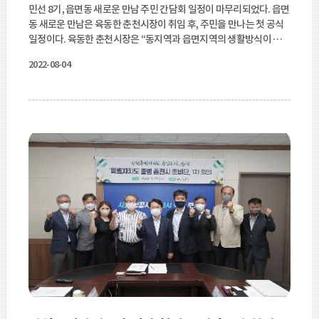
민선 8기, 읍면동 새로운 만남 주민 간담회 일정이 마무리되었다. 읍면
동 새로운 만남은 육동한 춘천시장이 취임 후, 주민을 만나는 첫 공식
일정이다. 육동한 춘천시장은 “동지역과 읍면지역의 생활방식이 다르
다 보니, 주민들의 건의 사항 및 애로점도 다양하다. 그러나 공통으로
2022-08-04
나오는 사항들은 면밀하게 챙길 계획이며, 즉시 답변이 어려운 부분은
국․과장 및 실무자와의 협의를 통해 주민께 결과를 알려드리겠다.”라
고 했다. 민선 8기, 춘천시정은 첨단지식산업 및 교육과 같은 경제 분
야 활성화와 함께 좋은 공동체를 만드는 것을 시정의 큰 축으로 삼고
있다.