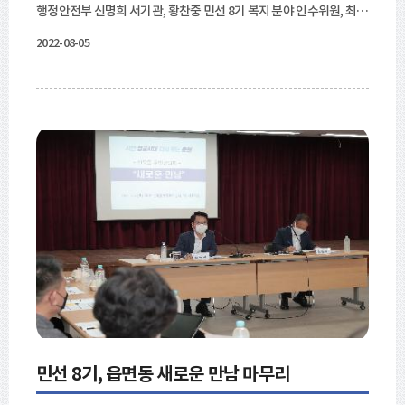
행정안전부 신명희 서기관, 황찬중 민선 8기 복지 분야 인수위원, 최승
민 노인회장 및 협력 기관장들이 참석했다. 육동한 춘천시장은 “날이
2022-08-05
궂고 폭염이 계속되는 날씨지만 아주 중요한 주제를 갖고 토론이 진행
된다. 읍면동 새로운 만남을 통해 어르신 돌봄에 관한 이야기들을 직
접 듣기도 했다. 어르신 돌봄이야말로 춘천형 돌봄의 핵심이다.”라고
말했다. 춘천형 노인 통합돌봄 사업은 보편복지 서비스를 확대 추진하
고, 국가 돌봄과 연계하여 신규 서비스를 개발할 계획이다. 돌봄 본부
역할 정립 및 유관부서 간 역할 구분을 명확히 하여 통합 전달체계를
구축해 나갈 방침이다.
민선 8기, 읍면동 새로운 만남 마무리