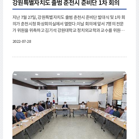
강원특별자치도 출범 춘천시 준비단 1차 회의
지난 7월 27일, 강원특별자치도 출범 춘천시 준비단 발대식 및 1차 회
의가 춘천시청 화상회의실에서 열렸다.이날 회의에 앞서 7명의 전문
가 위원을 위촉하고 김기석 강원대학교 정치외교학과 교수를 위원장
으로 추대하였다.육동한 춘천시장은 "특별자치도법이 제정되었으나,
2022-07-28
제주의 경우와 비교해 보아도 내용이 매우 빈약하다. 틀만 갖춰진 상
태에서 춘천시가 주도적으로 채워 나가야 한다. 이를 위해서는 재원,
사람 그리고 수부도시에 걸맞은 규제 완화와 같은 특례가 필요하다.
위원분들께 적극적인 검토를 부탁드린다."라고 했다.강원특별자치도
출범 춘천시 준비단은 주 1회, 정기적인 회의를 가지며 속도감 있게 대
응방안을 마련할 계획이다. 강원도와 상생하고 조화를 이루는 가운데
춘천에 이익되는 법안들을 준비해 나갈 예정이다.