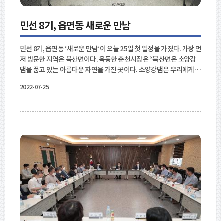
민선 8기, 읍면동 새로운 만남
민선 8기, 읍면동 ‘새로운 만남’이 오늘 25일 첫 일정을 가졌다. 가장 먼
저 방문한 지역은 북산면이다. 육동한 춘천시장은 “북산면은 소양강
댐을 품고 있는 아름다운 자연을 가진 곳이다. 소양강댐은 우리에게
많은 이익을 주고 있지만, 수몰민의 아픔도 함께 지니고 있다. 필요한
2022-07-25
부분들은 더욱 발전해나가면서, 아픔 역시 보듬고 기억하겠다.”라고
했다. 오후 일정으로는 동지역을 방문했다. 후평1동을 방문한 자리에
서는 “춘천을 첨산지식산업 도시로 만들어가는데 후평1동은 그 중심
의 역할을 할 것이다. 현재도 후평산단이 첨단산업으로 바뀌고 있지
만, 그 속도를 더욱 올릴 것이다. 경제적으로 풍요롭고 안정된 기반 마
련으로 아이들과 청년들이 믿음을 가지고 지역에서 살아갈 수 있게 할
것이다.”라고 했다. 바로 이어진 후평2동 주민들과의 만남에서는 “후
평2동에 들어서자 주차장에 마련된 어려운 이웃을 위한 도시락을 만
드는 모습이 가장 눈에 들어왔다. 정말 따뜻한 온기가 넘치는 동네라
는 생각이 들었다. 춘천을 좋은 공동체로 만들어가는 것은 시장 혼자
서 할 수 있는 일이 아니다. 시장과 공직자 그리고 여러분과 같은 시민
들이 합심해야 가능하다.”라고 했다. 이날 간담회에서는 육동한 춘천
시장이 민선 8기의 방향을 직접 소개하고, 지역 주민들의 이야기와 어