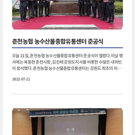
현장 인력 부족으로 인한 민원 콜센터 운영에 대한의견등이 다양하게
나타났다.
춘천농협 농수산물종합유통센터 준공식
오늘 21일, 춘천농협 농수산물종합유통센터 준공식이 열렸다.이날 행
사에는 육동한 춘천시장, 김진태 강원도지사를 비롯한 수많은 내외빈
이 참석했다. 춘천농협 농수산물종합유통센터는 강원도 최초의 미래
형 농수산물 종합유통센터이다.지역의 대표적인 공익시설로 신선하
2022-07-21
고 안전한 먹거리 공급과 동시에 시민들을 위한 문화, 휴식공간을 포
함한 라이프플랫폼 센터이다. 육동한 춘천시장은 "7년 여의 대역사를
거치며 드디어 준공을 마쳤다. 자주 이길을 오고가며 과연 어떤 모습
일지 궁금했는데, 오늘 그 내용과 결과를 눈으로 확인하게 됐다. 단위
조합에서 어떻게 이런 일들을 해냈을까라는 놀라움을 가지게 되었고,
오늘 준공을 진심으로 축하하고 경하드린다."라고 했다. 앞으로 우리
나라 농업의 중심지는 강원도가 될 것이라 기대하고 있다. 기후변화로
인한 생산의 다양성, 생산 방식의 스마트화와 함께 청정을 담보로 하
는 강원 농산물은시민의 삶을 다양하고 풍족하게 할 것이며, 춘천의