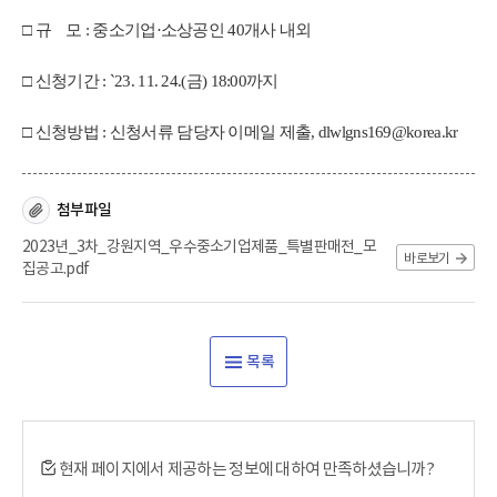
□ 규 모 : 중소기업·소상공인 40개사 내외
□ 신청기간 : `23. 11. 24.(금) 18:00까지
□ 신청방법 : 신청서류 담당자 이메일 제출, dlwlgns169@korea.kr
첨부파일
2023년_3차_강원지역_우수중소기업제품_특별판매전_모
바로보기
집공고.pdf
목록
현재 페이지에서 제공하는 정보에 대하여 만족하셨습니까?