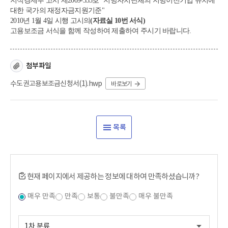
지식경제부 고시 제2009-335호 "지방자치단체의 지방이전기업 유치에
대한 국가의 재정자금지원기준"
2010년 1월 4일 시행 고시의
(자료실 10번 서식)
고용보조금 서식을 함께 작성하여 제출하여 주시기 바랍니다.
첨부파일
수도권고용보조금신청서(1).hwp
바로보기
목록
현재 페이지에서 제공하는 정보에 대하여 만족하셨습니까?
매우 만족
만족
보통
불만족
매우 불만족