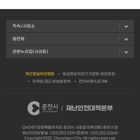
직속/사업소
읍면동
관련누리집(사이트)
개인정보처리방침
영상정보처리기기운영·관리방침
저작권/접근성보호정책
전자우편수집거부
재난안전대책본부
(24347) 강원특별자치도 춘천시 시청길11(옥천동) 춘천시청
재난안전상황실 : 033.250.3319 (민방위 : 033.250.3264)
Copyright 2022. Chuncheon City. All rights reserved.