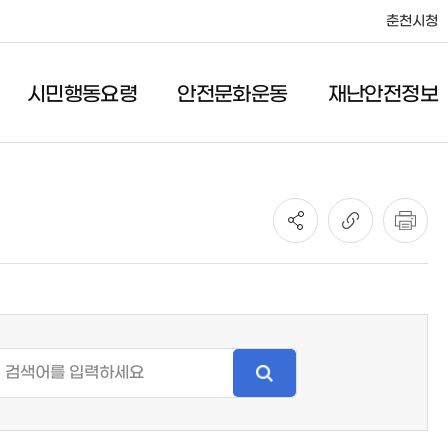
춘천시청
시민행동요령
안전문화운동
재난안전정보
안전문화운동
재난안전정보
안전관리헌장
공지사항
안전점검의 날
일일재난상황
어린이 안전교실
재난관련법규
풍수해보험
안전대책
정보공개