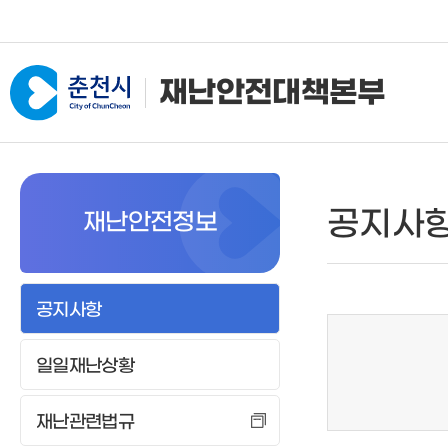
재난안전대책본부
본부소개
기상정보
공지사
재난안전정보
조직 및 임무
현재날씨
임무
주간예보
기상청특보
공지사항
태풍정보
일일재난상황
레이더영상
위성영상
재난관련법규