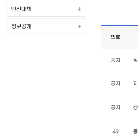
안전대책
정보공개
번호
공지
싱
공지
지
공지
상
49
중