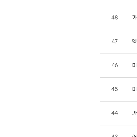
48
가
47
멧
46
미
45
미
44
가
43
어