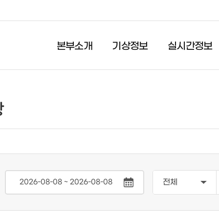
본부소개
기상정보
실시간정보
실시간정보
시민행동요령
항
실시간 강우량
자연재난
월간 강우량
사회재난
연간 강우량
생활안전
댐수위 정보
재난감시 CCTV