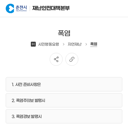
재난안전대책본부
폭염
폭염
H
시민행동요령
자연재난
1. 사전 준비사항은
2. 폭염주의보 발령시
3. 폭염경보 발령시