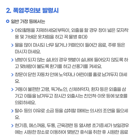
2. 폭염주의보 발령시
일반 가정 등에서는
야외활동을 자제하세요(부득이, 외출을 할 경우 창이 넓은 모자착
용 및 가벼운 옷차림을 하고 꼭 물병 휴대)
물을 많이 마시되 너무 달거나 카페인이 들어간 음료, 주류 등은
마시지 마세요.
냉방이 되지 않는 실내의 경우 햇볕이 실내에 들어오지 않도록 하
고 맞바람이 불도록 환기를 하고 선풍기를 켜세요.
창문이 닫힌 자동차 안에 노약자나 어린이를 홀로 남겨두지 마세
요.
거동이 불편한 고령, 독거노인, 신체허약자, 환자 등은 외출을 삼
가고 이들을 남겨두고 장시간 외출시는 친인척·이웃 등에 보호를
의뢰하세요.
탈수 등의 이유로 소금 등을 섭취할 때에는 의사의 조언을 들으세
요.
현기증, 메스꺼움, 두통, 근육경련 등 열사병 초기증세가 보일경우
에는 시원한 장소로 이동하여 몇분간 휴식을 취한 후 시원한 음료