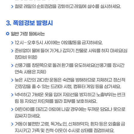
철로 레일의 순회점검을 강화하고 레일에 살수를 실시하세요.
3. 폭염경보 발령시
일반 가정 등에서는
12시～오후 5시 사이에는 야외활동을 금지하세요.
준비없이 물에 들어 가거나 갑자기 찬물로 사워를 하지 마세요(심
장마비 위험)
선풍기를 창문쪽으로 돌려 환기를 유도하세요(선풍기를 장시간
연속 사용은 자제)
늦은 시간의 과다한 운동은 숙면을 방해하므로 자제하고 정신적
긴장감을 줄 수 있는 드라마 시청, 컴퓨터 게임 등을 삼가세요.
넉넉하고 가벼운 옷을 입어 자외선을 방지하고 노출부위는 썬크
림 등 자외선 차단제를 발라 피부를 보호하세요.
어린아이를 데리고 야외에 나갈 경우에는 두꺼운 담요나 옷으로
감싸지 마세요.
거동이 불편한 고령, 독거노인, 신체허약자, 환자 등은 외출을 금
지시키고 가족 및 친척·이웃이 수시로 상태를 점검하세요.