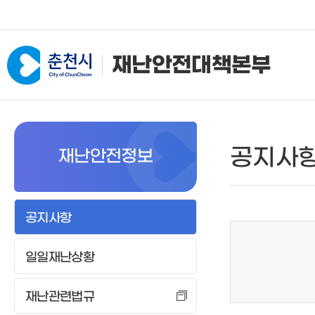
재난안전대책본부
본부소개
기상정보
공지사
재난안전정보
조직 및 임무
현재날씨
임무
주간예보
기상청특보
공지사항
태풍정보
일일재난상황
레이더영상
위성영상
재난관련법규