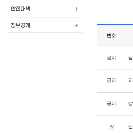
안전대책
정보공개
번호
공지
싱
공지
지
공지
상
19
민