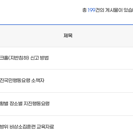
총
199
건의 게시물이 있습
제목
크홀(지반침하) 신고 방법
진국민행동요령 소책자
황별 장소별 지진행동요령
방위 비상소집훈련 교육자료