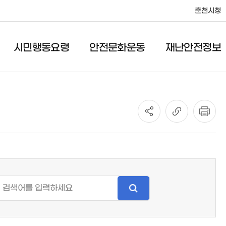
춘천시청
시민행동요령
안전문화운동
재난안전정보
안전문화운동
재난안전정보
안전관리헌장
공지사항
안전점검의 날
일일재난상황
어린이 안전교실
재난관련법규
풍수해보험
안전대책
정보공개