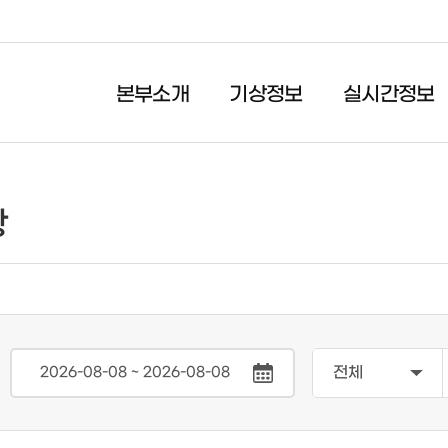
본부소개
기상정보
실시간정보
실시간정보
시민행동요령
항
실시간 강우량
자연재난
월간 강우량
사회재난
연간 강우량
생활안전
댐수위 정보
재난감시 CCTV