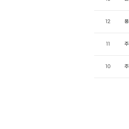
12
풍
11
주
10
주