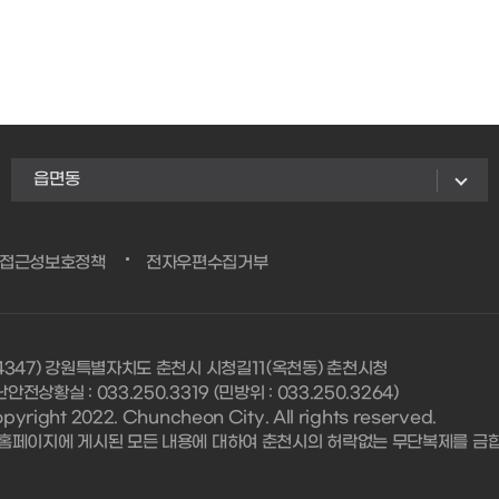
읍면동
/접근성보호정책
전자우편수집거부
24347) 강원특별자치도 춘천시 시청길11(옥천동) 춘천시청
안전상황실 : 033.250.3319 (민방위 : 033.250.3264)
pyright 2022. Chuncheon City. All rights reserved.
 홈페이지에 게시된 모든 내용에 대하여 춘천시의 허락없는 무단복제를 금