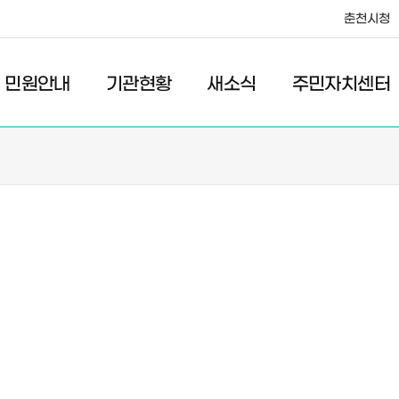
춘천시청
·레저
교통
관광
춘천시청
민원안내
기관현황
새소식
주민자치센터
새소식
주민자치센터
우리마을소식
주민자치센터안내
고시/공고
프로그램안내
포토갤러리
이전 우리마을소식