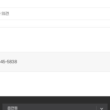
45-5838
읍면동