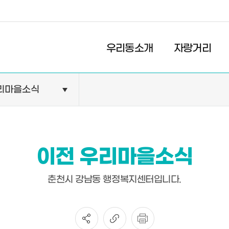
경제
복지
문화
우리동소개
자랑거리
리마을소식
민원안내
기관현황
민원정보
공공기관
민원상담
교육기관
이전 우리마을소식
민원발급
의료기관
장애인 편의시설 설치 현황
약국
춘천시 강남동 행정복지센터입니다.
전동보장구 급속충전기 현
황