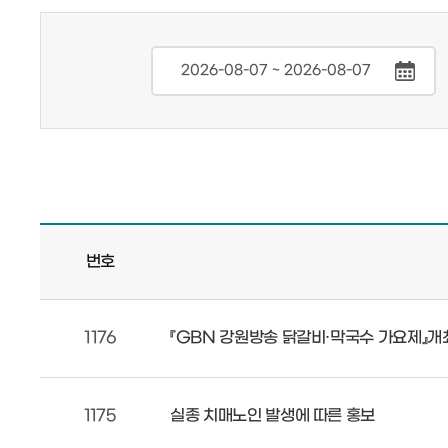
번호
1176
『GBN 강원방송 닭갈비·막국수 가요제』개
1175
실종 치매노인 발생에 따른 홍보