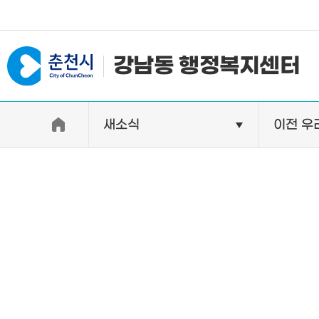
#일자리지원센터 #물가정보
강남동 행정복지센터
새소식
이전 우
우리동소개
자랑거리
인사말
명소
행정구역
특산품
인구 및 세대수
축제
직원별 업무안내
연혁 및 유래
오시는길