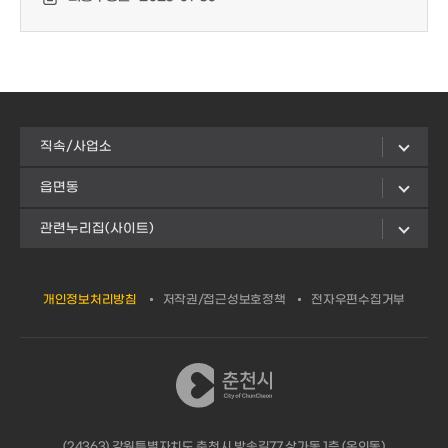
직속/사업소
읍면동
관련누리집(사이트)
개인정보처리방침
저작권/접근성보호정책
전자우편수집거부
(24363) 강원특별자치도 춘천시 방송길77 상가동 1층 (온의동)