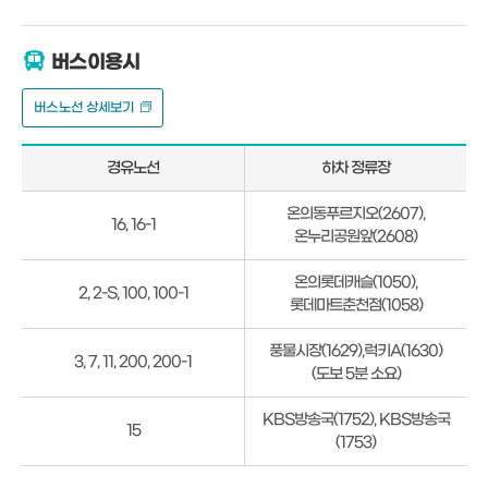
버스이용시
버스노선 상세보기
경유노선
하차 정류장
버
온의동푸르지오(2607),
16, 16-1
스
온누리공원앞(2608)
이
용
온의롯데캐슬(1050),
2, 2-S, 100, 100-1
시
롯데마트춘천점(1058)
오
시
풍물시장(1629),럭키A(1630)
3, 7, 11, 200, 200-1
는
(도보 5분 소요)
길
KBS방송국(1752), KBS방송국
15
(1753)