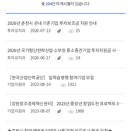
총
204
건의 게시물이 있습니다.
2026년 춘천시 관내 기존기업 투자보조금 지원 안내
투자유치과
2026-07-13
25
2026년 국가첨단전략산업 소부장 중소중견기업 투자지원금 사업시행 공고 알림
투자유치과
2026-06-17
34
［한국산업인력공단］ 일학습병행 참여기업 모집
기업지원과
2023-08-14
1912
［강원창조경제혁신센터］ 2023년 중장년 창업도전 프로젝트 3차 모집
기업지원과
2023-08-07
1900
★춘천시 창업생태계 실태조사를 위한 설문조사 협조 요청★