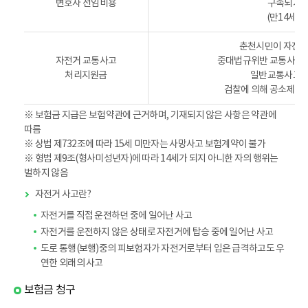
변호사 선임비용
구속되거나
(만14세 
춘천시민이 자전거 
자전거 교통사고
중대법규위반 교통사고로 
처리지원금
일반교통사고로
검찰에 의해 공소제기되
※ 보험금 지급은 보험약관에 근거하며, 기재되지 않은 사항은 약관에
따름
※ 상법 제732조에 따라 15세 미만자는 사망사고 보험계약이 불가
※ 형법 제9조(형사미성년자)에 따라 14세가 되지 아니한 자의 행위는
벌하지 않음
자전거 사고란?
자전거를 직접 운전하던 중에 일어난 사고
자전거를 운전하지 않은 상태로 자전거에 탑승 중에 일어난 사고
도로 통행(보행)중의 피보험자가 자전거로부터 입은 급격하고도 우
연한 외래의 사고
보험금 청구