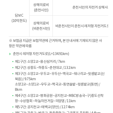
상해의료비
춘천시민의 자전거 상해사고 
(춘천시민)
담보C
(10억한도)
상해의료비
비춘천시민이 춘천시 레저형 자전거도로(L=
(비춘천시민)
※ 보험금 지급은 보험약관에 근거하며, 본 안내서에 기재되지 않은 사
항은 약관에 따름
춘천시 레저형 자전거도로(L=134.91km)
제1구간: 소양2교~용산삼거리 / 7km
제2구간: 상중도~하중도~춘천대교 / 13.1km
제3구간: 소양2교~우두교~우두산~맥국교~워나리교~윗샘밭교(신
북읍) / 9.75km
소양2교~소양1교~우두교~맥국교~동면솔밭~윗샘밭교(동면) /
8km
제4구간: 소양2교~평화공원~공지천교~MBC방송국~구)중도선착
장~수상협회 ~하늘자전거길~의암댐 / 11km
제5구간: 공지천교~태백교(양안) / 12.74km