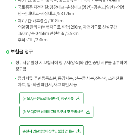
제6구간: 강촌교~방곡교, 창촌중학교~구곡폭포 주차장 / 4.4km
국토종주 자전거길: 경강대교~춘성대교(양안)~강촌교(양안)~의암
댐~신매대교~서상대교 / 53.12km
제7구간: 배후령길 / 10.8km
의암댐 관리교(보행자도로 포함) 290m, 자전거도로 신설구간
160m / 총 0.45km 만천천길 / 2.9km
후석로1L / 2.4km
보험금 청구
청구사유 발생 시 보험사에 청구서(양식)와 관련 증빙 서류를 송부하여
청구함
증빙서류: 주민등록초본, 통장사본, 신분증 사본, 진단서, 초진진료
차트, 입·퇴원 확인서, 사고 확인서 등
(담보 A)춘천도로배상(배상) 청구서류
(담보 C)춘천 상해의료비 청구서 및 구비서류
춘천시 영문영업배상책임보험 안내문