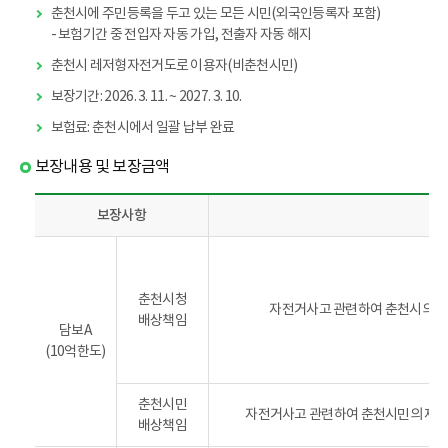
춘천시에 주민등록을 두고 있는 모든 시민(외국인등록자 포함)
- 보험기간 중 전입자 자동 가입, 전출자 자동 해지
춘천시 레저형자전거도로 이용자(비춘천시민)
보장기간: 2026. 3. 11. ~ 2027. 3. 10.
보험료: 춘천시에서 일괄 납부 완료
보장내용 및 보장금액
보장사항
보
장
내
춘천시청
자전거사고 관련하여 춘천시의 제
용
배상책임
담보A
및
(10억한도)
보
장
금
춘천시민
자전거사고 관련하여 춘천시민의 제3
액
배상책임