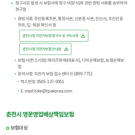
청구사유 발생 시 보험사에 청구서(양식)와 관련 증빙 서류를 송부하여
청구함
증빙서류: 주민등록초본, 통장사본, 신분증 사본, 진단서, 초진진료
차트, 입·퇴원 확인서 등
춘천시청 자전거보험 청구서 및 구비서류
춘천시청 자전거보험 안내문
보험사(컨소시엄): 메리츠화재(대표사), 디비손해보험, 농협손해보
험
문의사항: 자전거 보험 접수센터 ☏1899-7751
팩스번호: 0505-137-0051
E-mail: bike@tpakorea.com
춘천시 영문영업배상책임보험
보험대상