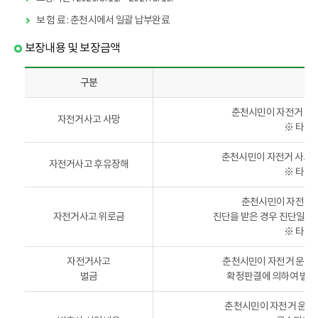
보 험 료 : 춘천시에서 일괄 납부완료
보장내용 및 보장금액
구분
보
춘천시민이 자전거 사고
자전거사고 사망
장
※ 타 
내
용
춘천시민이 자전거 사고로
자전거사고 후유장해
및
※ 타 
보
장
춘천시민이 자전거 
금
자전거사고 위로금
진단을 받은 경우 진단일에 
액
※ 타 
자전거사고
춘천시민이 자전거 운전 
벌금
확정판결에 의하여 벌금을
춘천시민이 자전거 운전 