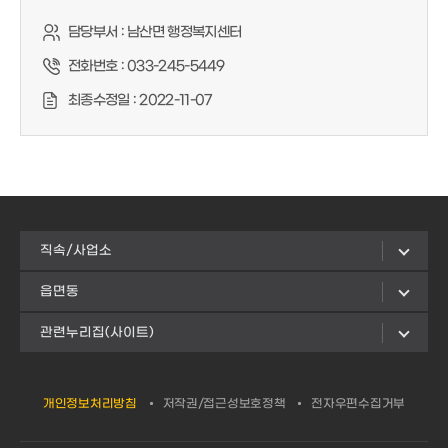
담당부서 :
남산면 행정복지센터
전화번호 :
033-245-5449
최종수정일 :
2022-11-07
직속/사업소
읍면동
관련누리집(사이트)
개인정보처리방침
저작권/접근성보호정책
전자우편수집거부