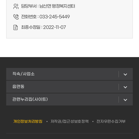
담당부서 :
남산면 행정복지센터
전화번호 :
033-245-5449
최종수정일 :
2022-11-07
직속/사업소
읍면동
관련누리집(사이트)
개인정보처리방침
저작권/접근성보호정책
전자우편수집거부