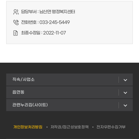
담당부서 :
남산면 행정복지센터
전화번호 :
033-245-5449
최종수정일 :
2022-11-07
직속/사업소
읍면동
관련누리집(사이트)
개인정보처리방침
저작권/접근성보호정책
전자우편수집거부