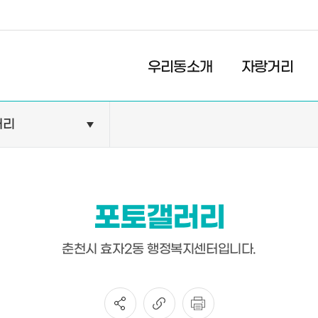
경제
복지
문화
우리동소개
자랑거리
러리
민원안내
기관현황
민원정보
공공기관
민원상담
교육기관
포토갤러리
민원발급
의료기관
장애인 편의시설 설치 현황
약국
춘천시 효자2동 행정복지센터입니다.
전동보장구 급속충전기 현
황