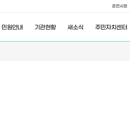
춘천시청
·레저
교통
관광
춘천시청
민원안내
기관현황
새소식
주민자치센터
새소식
주민자치센터
우리마을소식
주민자치센터안내
고시/공고
프로그램안내
포토갤러리