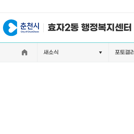
#일자리지원센터 #물가정보
효자2동 행정복지센터
새소식
포토갤
우리동소개
자랑거리
인사말
명소
행정구역
특산품
인구 및 세대수
축제
직원별 업무안내
연혁 및 유래
오시는길