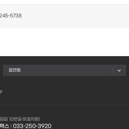
245-5738
읍면동
부
담길 10번길 8(효자동)
팩스 : 033-250-3920